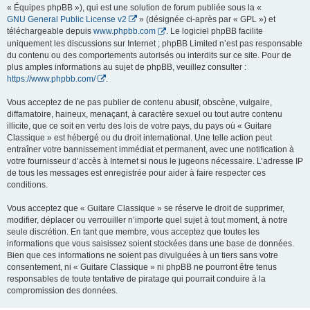
« Équipes phpBB »), qui est une solution de forum publiée sous la «
GNU General Public License v2
» (désignée ci-après par « GPL ») et
téléchargeable depuis
www.phpbb.com
. Le logiciel phpBB facilite
uniquement les discussions sur Internet ; phpBB Limited n’est pas responsable
du contenu ou des comportements autorisés ou interdits sur ce site. Pour de
plus amples informations au sujet de phpBB, veuillez consulter :
https://www.phpbb.com/
.
Vous acceptez de ne pas publier de contenu abusif, obscène, vulgaire,
diffamatoire, haineux, menaçant, à caractère sexuel ou tout autre contenu
illicite, que ce soit en vertu des lois de votre pays, du pays où « Guitare
Classique » est hébergé ou du droit international. Une telle action peut
entraîner votre bannissement immédiat et permanent, avec une notification à
votre fournisseur d’accès à Internet si nous le jugeons nécessaire. L’adresse IP
de tous les messages est enregistrée pour aider à faire respecter ces
conditions.
Vous acceptez que « Guitare Classique » se réserve le droit de supprimer,
modifier, déplacer ou verrouiller n’importe quel sujet à tout moment, à notre
seule discrétion. En tant que membre, vous acceptez que toutes les
informations que vous saisissez soient stockées dans une base de données.
Bien que ces informations ne soient pas divulguées à un tiers sans votre
consentement, ni « Guitare Classique » ni phpBB ne pourront être tenus
responsables de toute tentative de piratage qui pourrait conduire à la
compromission des données.