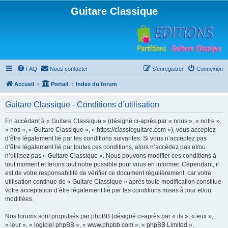
Guitare Classique
FAQ
Nous contacter
S’enregistrer
Connexion
Accueil
Portail
Index du forum
Guitare Classique - Conditions d’utilisation
En accédant à « Guitare Classique » (désigné ci-après par « nous », « notre »,
« nos », « Guitare Classique », « https://classicguitare.com »), vous acceptez
d’être légalement lié par les conditions suivantes. Si vous n’acceptez pas
d’être légalement lié par toutes ces conditions, alors n’accédez pas et/ou
n’utilisez pas « Guitare Classique ». Nous pouvons modifier ces conditions à
tout moment et ferons tout notre possible pour vous en informer. Cependant, il
est de votre responsabilité de vérifier ce document régulièrement, car votre
utilisation continue de « Guitare Classique » après toute modification constitue
votre acceptation d’être légalement lié par les conditions mises à jour et/ou
modifiées.
Nos forums sont propulsés par phpBB (désigné ci-après par « ils », « eux »,
« leur », « logiciel phpBB », « www.phpbb.com », « phpBB Limited »,