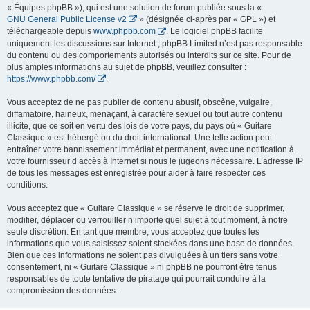
« Équipes phpBB »), qui est une solution de forum publiée sous la «
GNU General Public License v2
» (désignée ci-après par « GPL ») et
téléchargeable depuis
www.phpbb.com
. Le logiciel phpBB facilite
uniquement les discussions sur Internet ; phpBB Limited n’est pas responsable
du contenu ou des comportements autorisés ou interdits sur ce site. Pour de
plus amples informations au sujet de phpBB, veuillez consulter :
https://www.phpbb.com/
.
Vous acceptez de ne pas publier de contenu abusif, obscène, vulgaire,
diffamatoire, haineux, menaçant, à caractère sexuel ou tout autre contenu
illicite, que ce soit en vertu des lois de votre pays, du pays où « Guitare
Classique » est hébergé ou du droit international. Une telle action peut
entraîner votre bannissement immédiat et permanent, avec une notification à
votre fournisseur d’accès à Internet si nous le jugeons nécessaire. L’adresse IP
de tous les messages est enregistrée pour aider à faire respecter ces
conditions.
Vous acceptez que « Guitare Classique » se réserve le droit de supprimer,
modifier, déplacer ou verrouiller n’importe quel sujet à tout moment, à notre
seule discrétion. En tant que membre, vous acceptez que toutes les
informations que vous saisissez soient stockées dans une base de données.
Bien que ces informations ne soient pas divulguées à un tiers sans votre
consentement, ni « Guitare Classique » ni phpBB ne pourront être tenus
responsables de toute tentative de piratage qui pourrait conduire à la
compromission des données.