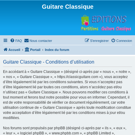
Guitare Classique
FAQ
Nous contacter
S’enregistrer
Connexion
Accueil
Portail
Index du forum
Guitare Classique - Conditions d’utilisation
En accédant à « Guitare Classique » (désigné ci-après par « nous », « notre »,
« nos », « Guitare Classique », « https://classicguitare.com »), vous acceptez
d’être légalement lié par les conditions suivantes. Si vous n’acceptez pas
d’être légalement lié par toutes ces conditions, alors n’accédez pas et/ou
n’utilisez pas « Guitare Classique ». Nous pouvons modifier ces conditions à
tout moment et ferons tout notre possible pour vous en informer. Cependant, il
est de votre responsabilité de vérifier ce document régulièrement, car votre
utilisation continue de « Guitare Classique » après toute modification constitue
votre acceptation d’être légalement lié par les conditions mises à jour et/ou
modifiées.
Nos forums sont propulsés par phpBB (désigné ci-après par « ils », « eux »,
« leur », « logiciel phpBB », « www.phpbb.com », « phpBB Limited »,