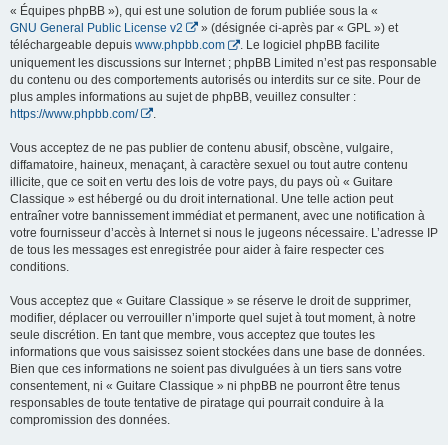
« Équipes phpBB »), qui est une solution de forum publiée sous la «
GNU General Public License v2
» (désignée ci-après par « GPL ») et
téléchargeable depuis
www.phpbb.com
. Le logiciel phpBB facilite
uniquement les discussions sur Internet ; phpBB Limited n’est pas responsable
du contenu ou des comportements autorisés ou interdits sur ce site. Pour de
plus amples informations au sujet de phpBB, veuillez consulter :
https://www.phpbb.com/
.
Vous acceptez de ne pas publier de contenu abusif, obscène, vulgaire,
diffamatoire, haineux, menaçant, à caractère sexuel ou tout autre contenu
illicite, que ce soit en vertu des lois de votre pays, du pays où « Guitare
Classique » est hébergé ou du droit international. Une telle action peut
entraîner votre bannissement immédiat et permanent, avec une notification à
votre fournisseur d’accès à Internet si nous le jugeons nécessaire. L’adresse IP
de tous les messages est enregistrée pour aider à faire respecter ces
conditions.
Vous acceptez que « Guitare Classique » se réserve le droit de supprimer,
modifier, déplacer ou verrouiller n’importe quel sujet à tout moment, à notre
seule discrétion. En tant que membre, vous acceptez que toutes les
informations que vous saisissez soient stockées dans une base de données.
Bien que ces informations ne soient pas divulguées à un tiers sans votre
consentement, ni « Guitare Classique » ni phpBB ne pourront être tenus
responsables de toute tentative de piratage qui pourrait conduire à la
compromission des données.