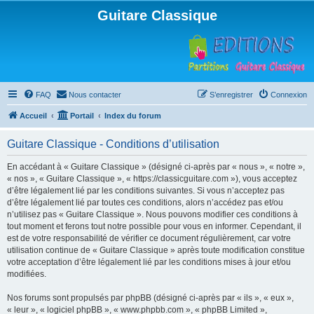
Guitare Classique
FAQ
Nous contacter
S’enregistrer
Connexion
Accueil
Portail
Index du forum
Guitare Classique - Conditions d’utilisation
En accédant à « Guitare Classique » (désigné ci-après par « nous », « notre »,
« nos », « Guitare Classique », « https://classicguitare.com »), vous acceptez
d’être légalement lié par les conditions suivantes. Si vous n’acceptez pas
d’être légalement lié par toutes ces conditions, alors n’accédez pas et/ou
n’utilisez pas « Guitare Classique ». Nous pouvons modifier ces conditions à
tout moment et ferons tout notre possible pour vous en informer. Cependant, il
est de votre responsabilité de vérifier ce document régulièrement, car votre
utilisation continue de « Guitare Classique » après toute modification constitue
votre acceptation d’être légalement lié par les conditions mises à jour et/ou
modifiées.
Nos forums sont propulsés par phpBB (désigné ci-après par « ils », « eux »,
« leur », « logiciel phpBB », « www.phpbb.com », « phpBB Limited »,