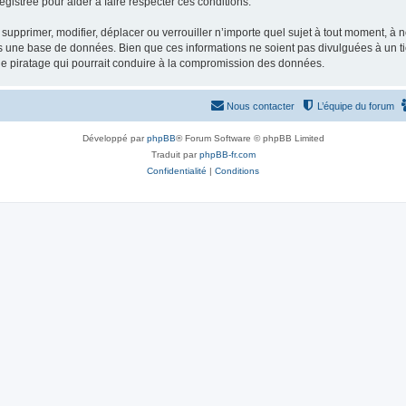
gistrée pour aider à faire respecter ces conditions.
supprimer, modifier, déplacer ou verrouiller n’importe quel sujet à tout moment, à
s une base de données. Bien que ces informations ne soient pas divulguées à un ti
de piratage qui pourrait conduire à la compromission des données.
Nous contacter
L’équipe du forum
Développé par
phpBB
® Forum Software © phpBB Limited
Traduit par
phpBB-fr.com
Confidentialité
|
Conditions