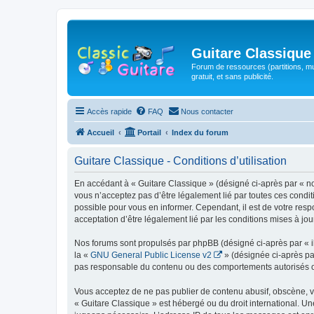
Guitare Classique
Forum de ressources (partitions, mu
gratuit, et sans publicité.
Accès rapide
FAQ
Nous contacter
Accueil
Portail
Index du forum
Guitare Classique - Conditions d’utilisation
En accédant à « Guitare Classique » (désigné ci-après par « nous
vous n’acceptez pas d’être légalement lié par toutes ces condit
possible pour vous en informer. Cependant, il est de votre respo
acceptation d’être légalement lié par les conditions mises à jou
Nos forums sont propulsés par phpBB (désigné ci-après par « il
la «
GNU General Public License v2
» (désignée ci-après pa
pas responsable du contenu ou des comportements autorisés ou i
Vous acceptez de ne pas publier de contenu abusif, obscène, vul
« Guitare Classique » est hébergé ou du droit international. Un