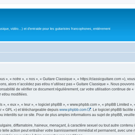
sique, vidéo…) et d'entraide pour les guitaristes francophones, entièrement
 », « notre », « nos », « Guitare Classique », « https://classicguitare.com »), vous
ions, alors n’accédez pas et/ou n’utilisez pas « Guitare Classique ». Nous pouvons 
nsabilité de vérifier ce document régulièrement, car votre utilisation continue de «
r et/ou modifiées.
s », « eux », « leur », « logiciel phpBB », « www.phpbb.com », « phpBB Limited »,
r « GPL ») et téléchargeable depuis
www.phpbb.com
. Le logiciel phpBB facilit
nterdits sur ce site. Pour de plus amples informations au sujet de phpBB, veuille
gaire, diffamatoire, haineux, menaçant, à caractère sexuel ou tout autre contenu ill
e telle action peut entraîner votre bannissement immédiat et permanent, avec une not