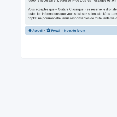
jugeons nécessaire. L’adresse IP de tous les messages est enre
Vous acceptez que « Guitare Classique » se réserve le droit de 
toutes les informations que vous saisissez soient stockées dan
phpBB ne pourront être tenus responsables de toute tentative 
Accueil
Portail
Index du forum