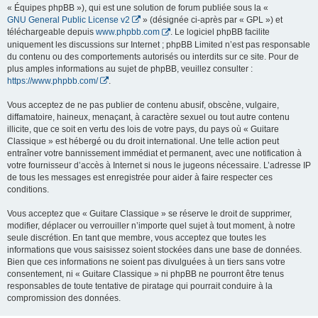
« Équipes phpBB »), qui est une solution de forum publiée sous la «
GNU General Public License v2
» (désignée ci-après par « GPL ») et
téléchargeable depuis
www.phpbb.com
. Le logiciel phpBB facilite
uniquement les discussions sur Internet ; phpBB Limited n’est pas responsable
du contenu ou des comportements autorisés ou interdits sur ce site. Pour de
plus amples informations au sujet de phpBB, veuillez consulter :
https://www.phpbb.com/
.
Vous acceptez de ne pas publier de contenu abusif, obscène, vulgaire,
diffamatoire, haineux, menaçant, à caractère sexuel ou tout autre contenu
illicite, que ce soit en vertu des lois de votre pays, du pays où « Guitare
Classique » est hébergé ou du droit international. Une telle action peut
entraîner votre bannissement immédiat et permanent, avec une notification à
votre fournisseur d’accès à Internet si nous le jugeons nécessaire. L’adresse IP
de tous les messages est enregistrée pour aider à faire respecter ces
conditions.
Vous acceptez que « Guitare Classique » se réserve le droit de supprimer,
modifier, déplacer ou verrouiller n’importe quel sujet à tout moment, à notre
seule discrétion. En tant que membre, vous acceptez que toutes les
informations que vous saisissez soient stockées dans une base de données.
Bien que ces informations ne soient pas divulguées à un tiers sans votre
consentement, ni « Guitare Classique » ni phpBB ne pourront être tenus
responsables de toute tentative de piratage qui pourrait conduire à la
compromission des données.