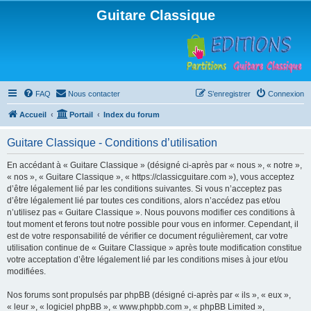
Guitare Classique
FAQ
Nous contacter
S’enregistrer
Connexion
Accueil
Portail
Index du forum
Guitare Classique - Conditions d’utilisation
En accédant à « Guitare Classique » (désigné ci-après par « nous », « notre »,
« nos », « Guitare Classique », « https://classicguitare.com »), vous acceptez
d’être légalement lié par les conditions suivantes. Si vous n’acceptez pas
d’être légalement lié par toutes ces conditions, alors n’accédez pas et/ou
n’utilisez pas « Guitare Classique ». Nous pouvons modifier ces conditions à
tout moment et ferons tout notre possible pour vous en informer. Cependant, il
est de votre responsabilité de vérifier ce document régulièrement, car votre
utilisation continue de « Guitare Classique » après toute modification constitue
votre acceptation d’être légalement lié par les conditions mises à jour et/ou
modifiées.
Nos forums sont propulsés par phpBB (désigné ci-après par « ils », « eux »,
« leur », « logiciel phpBB », « www.phpbb.com », « phpBB Limited »,