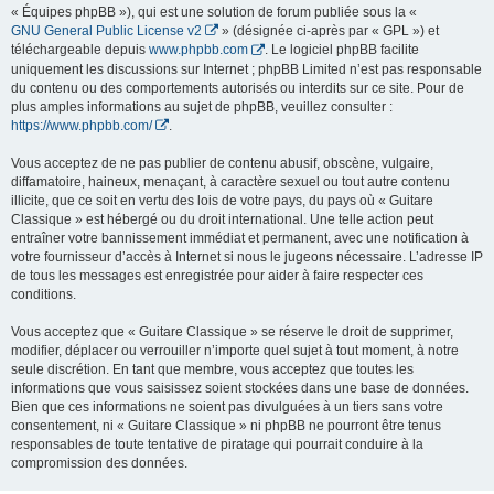
« Équipes phpBB »), qui est une solution de forum publiée sous la «
GNU General Public License v2
» (désignée ci-après par « GPL ») et
téléchargeable depuis
www.phpbb.com
. Le logiciel phpBB facilite
uniquement les discussions sur Internet ; phpBB Limited n’est pas responsable
du contenu ou des comportements autorisés ou interdits sur ce site. Pour de
plus amples informations au sujet de phpBB, veuillez consulter :
https://www.phpbb.com/
.
Vous acceptez de ne pas publier de contenu abusif, obscène, vulgaire,
diffamatoire, haineux, menaçant, à caractère sexuel ou tout autre contenu
illicite, que ce soit en vertu des lois de votre pays, du pays où « Guitare
Classique » est hébergé ou du droit international. Une telle action peut
entraîner votre bannissement immédiat et permanent, avec une notification à
votre fournisseur d’accès à Internet si nous le jugeons nécessaire. L’adresse IP
de tous les messages est enregistrée pour aider à faire respecter ces
conditions.
Vous acceptez que « Guitare Classique » se réserve le droit de supprimer,
modifier, déplacer ou verrouiller n’importe quel sujet à tout moment, à notre
seule discrétion. En tant que membre, vous acceptez que toutes les
informations que vous saisissez soient stockées dans une base de données.
Bien que ces informations ne soient pas divulguées à un tiers sans votre
consentement, ni « Guitare Classique » ni phpBB ne pourront être tenus
responsables de toute tentative de piratage qui pourrait conduire à la
compromission des données.