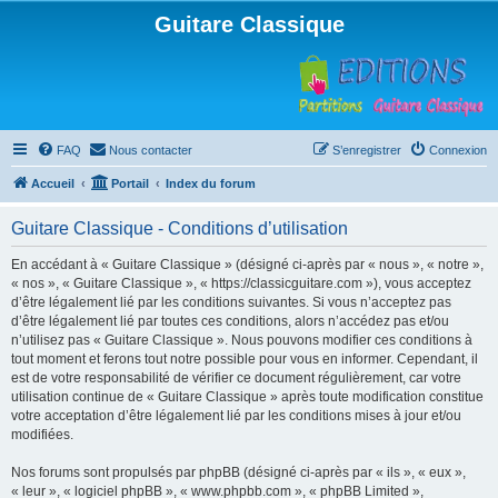
Guitare Classique
FAQ
Nous contacter
S’enregistrer
Connexion
Accueil
Portail
Index du forum
Guitare Classique - Conditions d’utilisation
En accédant à « Guitare Classique » (désigné ci-après par « nous », « notre »,
« nos », « Guitare Classique », « https://classicguitare.com »), vous acceptez
d’être légalement lié par les conditions suivantes. Si vous n’acceptez pas
d’être légalement lié par toutes ces conditions, alors n’accédez pas et/ou
n’utilisez pas « Guitare Classique ». Nous pouvons modifier ces conditions à
tout moment et ferons tout notre possible pour vous en informer. Cependant, il
est de votre responsabilité de vérifier ce document régulièrement, car votre
utilisation continue de « Guitare Classique » après toute modification constitue
votre acceptation d’être légalement lié par les conditions mises à jour et/ou
modifiées.
Nos forums sont propulsés par phpBB (désigné ci-après par « ils », « eux »,
« leur », « logiciel phpBB », « www.phpbb.com », « phpBB Limited »,