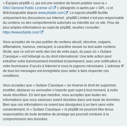
« Équipes phpBB »), qui est une solution de forum publiée sous la «
GNU General Public License v2
» (désignée ci-après par « GPL ») et
téléchargeable depuis
www.phpbb.com
. Le logiciel phpBB facilite
uniquement les discussions sur Internet ; phpBB Limited n’est pas responsable
du contenu ou des comportements autorisés ou interdits sur ce site. Pour de
plus amples informations au sujet de phpBB, veuillez consulter :
https://www.phpbb.com/
.
Vous acceptez de ne pas publier de contenu abusif, obscène, vulgaire,
diffamatoire, haineux, menaçant, à caractère sexuel ou tout autre contenu
illicite, que ce soit en vertu des lois de votre pays, du pays où « Guitare
Classique » est hébergé ou du droit international. Une telle action peut
entraîner votre bannissement immédiat et permanent, avec une notification à
votre fournisseur d’accès à Internet si nous le jugeons nécessaire. L’adresse IP
de tous les messages est enregistrée pour aider à faire respecter ces
conditions.
Vous acceptez que « Guitare Classique » se réserve le droit de supprimer,
modifier, déplacer ou verrouiller n’importe quel sujet à tout moment, à notre
seule discrétion. En tant que membre, vous acceptez que toutes les
informations que vous saisissez soient stockées dans une base de données.
Bien que ces informations ne soient pas divulguées à un tiers sans votre
consentement, ni « Guitare Classique » ni phpBB ne pourront être tenus
responsables de toute tentative de piratage qui pourrait conduire à la
compromission des données.