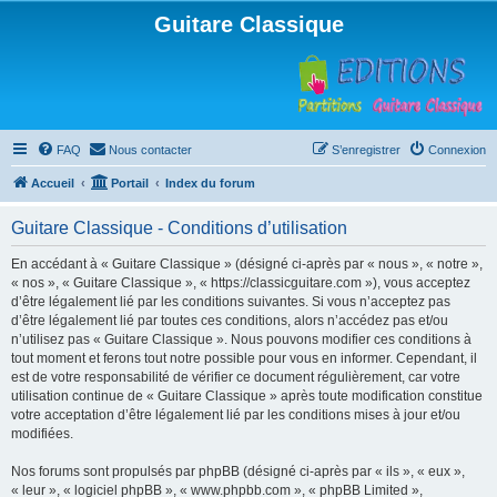
Guitare Classique
FAQ
Nous contacter
S’enregistrer
Connexion
Accueil
Portail
Index du forum
Guitare Classique - Conditions d’utilisation
En accédant à « Guitare Classique » (désigné ci-après par « nous », « notre »,
« nos », « Guitare Classique », « https://classicguitare.com »), vous acceptez
d’être légalement lié par les conditions suivantes. Si vous n’acceptez pas
d’être légalement lié par toutes ces conditions, alors n’accédez pas et/ou
n’utilisez pas « Guitare Classique ». Nous pouvons modifier ces conditions à
tout moment et ferons tout notre possible pour vous en informer. Cependant, il
est de votre responsabilité de vérifier ce document régulièrement, car votre
utilisation continue de « Guitare Classique » après toute modification constitue
votre acceptation d’être légalement lié par les conditions mises à jour et/ou
modifiées.
Nos forums sont propulsés par phpBB (désigné ci-après par « ils », « eux »,
« leur », « logiciel phpBB », « www.phpbb.com », « phpBB Limited »,