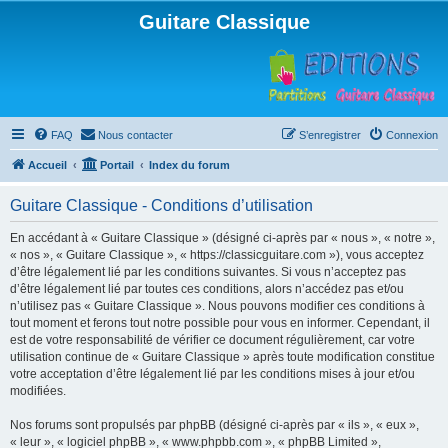
Guitare Classique
FAQ
Nous contacter
S’enregistrer
Connexion
Accueil
Portail
Index du forum
Guitare Classique - Conditions d’utilisation
En accédant à « Guitare Classique » (désigné ci-après par « nous », « notre »,
« nos », « Guitare Classique », « https://classicguitare.com »), vous acceptez
d’être légalement lié par les conditions suivantes. Si vous n’acceptez pas
d’être légalement lié par toutes ces conditions, alors n’accédez pas et/ou
n’utilisez pas « Guitare Classique ». Nous pouvons modifier ces conditions à
tout moment et ferons tout notre possible pour vous en informer. Cependant, il
est de votre responsabilité de vérifier ce document régulièrement, car votre
utilisation continue de « Guitare Classique » après toute modification constitue
votre acceptation d’être légalement lié par les conditions mises à jour et/ou
modifiées.
Nos forums sont propulsés par phpBB (désigné ci-après par « ils », « eux »,
« leur », « logiciel phpBB », « www.phpbb.com », « phpBB Limited »,