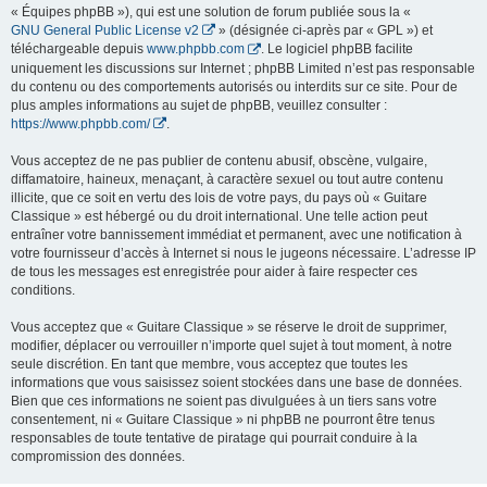
« Équipes phpBB »), qui est une solution de forum publiée sous la «
GNU General Public License v2
» (désignée ci-après par « GPL ») et
téléchargeable depuis
www.phpbb.com
. Le logiciel phpBB facilite
uniquement les discussions sur Internet ; phpBB Limited n’est pas responsable
du contenu ou des comportements autorisés ou interdits sur ce site. Pour de
plus amples informations au sujet de phpBB, veuillez consulter :
https://www.phpbb.com/
.
Vous acceptez de ne pas publier de contenu abusif, obscène, vulgaire,
diffamatoire, haineux, menaçant, à caractère sexuel ou tout autre contenu
illicite, que ce soit en vertu des lois de votre pays, du pays où « Guitare
Classique » est hébergé ou du droit international. Une telle action peut
entraîner votre bannissement immédiat et permanent, avec une notification à
votre fournisseur d’accès à Internet si nous le jugeons nécessaire. L’adresse IP
de tous les messages est enregistrée pour aider à faire respecter ces
conditions.
Vous acceptez que « Guitare Classique » se réserve le droit de supprimer,
modifier, déplacer ou verrouiller n’importe quel sujet à tout moment, à notre
seule discrétion. En tant que membre, vous acceptez que toutes les
informations que vous saisissez soient stockées dans une base de données.
Bien que ces informations ne soient pas divulguées à un tiers sans votre
consentement, ni « Guitare Classique » ni phpBB ne pourront être tenus
responsables de toute tentative de piratage qui pourrait conduire à la
compromission des données.