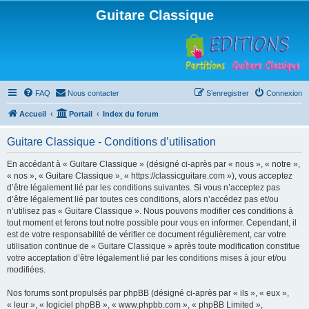
Guitare Classique
FAQ
Nous contacter
S’enregistrer
Connexion
Accueil
Portail
Index du forum
Guitare Classique - Conditions d’utilisation
En accédant à « Guitare Classique » (désigné ci-après par « nous », « notre »,
« nos », « Guitare Classique », « https://classicguitare.com »), vous acceptez
d’être légalement lié par les conditions suivantes. Si vous n’acceptez pas
d’être légalement lié par toutes ces conditions, alors n’accédez pas et/ou
n’utilisez pas « Guitare Classique ». Nous pouvons modifier ces conditions à
tout moment et ferons tout notre possible pour vous en informer. Cependant, il
est de votre responsabilité de vérifier ce document régulièrement, car votre
utilisation continue de « Guitare Classique » après toute modification constitue
votre acceptation d’être légalement lié par les conditions mises à jour et/ou
modifiées.
Nos forums sont propulsés par phpBB (désigné ci-après par « ils », « eux »,
« leur », « logiciel phpBB », « www.phpbb.com », « phpBB Limited »,