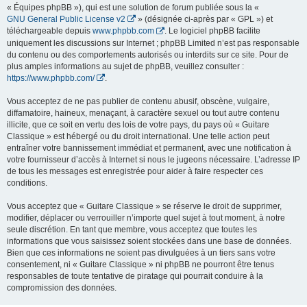
« Équipes phpBB »), qui est une solution de forum publiée sous la «
GNU General Public License v2
» (désignée ci-après par « GPL ») et
téléchargeable depuis
www.phpbb.com
. Le logiciel phpBB facilite
uniquement les discussions sur Internet ; phpBB Limited n’est pas responsable
du contenu ou des comportements autorisés ou interdits sur ce site. Pour de
plus amples informations au sujet de phpBB, veuillez consulter :
https://www.phpbb.com/
.
Vous acceptez de ne pas publier de contenu abusif, obscène, vulgaire,
diffamatoire, haineux, menaçant, à caractère sexuel ou tout autre contenu
illicite, que ce soit en vertu des lois de votre pays, du pays où « Guitare
Classique » est hébergé ou du droit international. Une telle action peut
entraîner votre bannissement immédiat et permanent, avec une notification à
votre fournisseur d’accès à Internet si nous le jugeons nécessaire. L’adresse IP
de tous les messages est enregistrée pour aider à faire respecter ces
conditions.
Vous acceptez que « Guitare Classique » se réserve le droit de supprimer,
modifier, déplacer ou verrouiller n’importe quel sujet à tout moment, à notre
seule discrétion. En tant que membre, vous acceptez que toutes les
informations que vous saisissez soient stockées dans une base de données.
Bien que ces informations ne soient pas divulguées à un tiers sans votre
consentement, ni « Guitare Classique » ni phpBB ne pourront être tenus
responsables de toute tentative de piratage qui pourrait conduire à la
compromission des données.