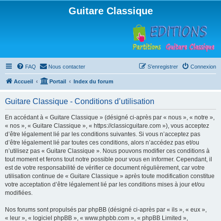
Guitare Classique
FAQ
Nous contacter
S’enregistrer
Connexion
Accueil
Portail
Index du forum
Guitare Classique - Conditions d’utilisation
En accédant à « Guitare Classique » (désigné ci-après par « nous », « notre »,
« nos », « Guitare Classique », « https://classicguitare.com »), vous acceptez
d’être légalement lié par les conditions suivantes. Si vous n’acceptez pas
d’être légalement lié par toutes ces conditions, alors n’accédez pas et/ou
n’utilisez pas « Guitare Classique ». Nous pouvons modifier ces conditions à
tout moment et ferons tout notre possible pour vous en informer. Cependant, il
est de votre responsabilité de vérifier ce document régulièrement, car votre
utilisation continue de « Guitare Classique » après toute modification constitue
votre acceptation d’être légalement lié par les conditions mises à jour et/ou
modifiées.
Nos forums sont propulsés par phpBB (désigné ci-après par « ils », « eux »,
« leur », « logiciel phpBB », « www.phpbb.com », « phpBB Limited »,