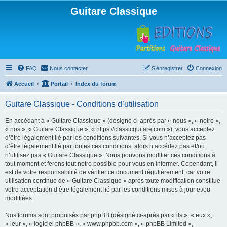
Guitare Classique
FAQ
Nous contacter
S’enregistrer
Connexion
Accueil
Portail
Index du forum
Guitare Classique - Conditions d’utilisation
En accédant à « Guitare Classique » (désigné ci-après par « nous », « notre »,
« nos », « Guitare Classique », « https://classicguitare.com »), vous acceptez
d’être légalement lié par les conditions suivantes. Si vous n’acceptez pas
d’être légalement lié par toutes ces conditions, alors n’accédez pas et/ou
n’utilisez pas « Guitare Classique ». Nous pouvons modifier ces conditions à
tout moment et ferons tout notre possible pour vous en informer. Cependant, il
est de votre responsabilité de vérifier ce document régulièrement, car votre
utilisation continue de « Guitare Classique » après toute modification constitue
votre acceptation d’être légalement lié par les conditions mises à jour et/ou
modifiées.
Nos forums sont propulsés par phpBB (désigné ci-après par « ils », « eux »,
« leur », « logiciel phpBB », « www.phpbb.com », « phpBB Limited »,