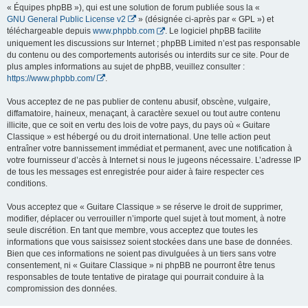
« Équipes phpBB »), qui est une solution de forum publiée sous la «
GNU General Public License v2
» (désignée ci-après par « GPL ») et
téléchargeable depuis
www.phpbb.com
. Le logiciel phpBB facilite
uniquement les discussions sur Internet ; phpBB Limited n’est pas responsable
du contenu ou des comportements autorisés ou interdits sur ce site. Pour de
plus amples informations au sujet de phpBB, veuillez consulter :
https://www.phpbb.com/
.
Vous acceptez de ne pas publier de contenu abusif, obscène, vulgaire,
diffamatoire, haineux, menaçant, à caractère sexuel ou tout autre contenu
illicite, que ce soit en vertu des lois de votre pays, du pays où « Guitare
Classique » est hébergé ou du droit international. Une telle action peut
entraîner votre bannissement immédiat et permanent, avec une notification à
votre fournisseur d’accès à Internet si nous le jugeons nécessaire. L’adresse IP
de tous les messages est enregistrée pour aider à faire respecter ces
conditions.
Vous acceptez que « Guitare Classique » se réserve le droit de supprimer,
modifier, déplacer ou verrouiller n’importe quel sujet à tout moment, à notre
seule discrétion. En tant que membre, vous acceptez que toutes les
informations que vous saisissez soient stockées dans une base de données.
Bien que ces informations ne soient pas divulguées à un tiers sans votre
consentement, ni « Guitare Classique » ni phpBB ne pourront être tenus
responsables de toute tentative de piratage qui pourrait conduire à la
compromission des données.