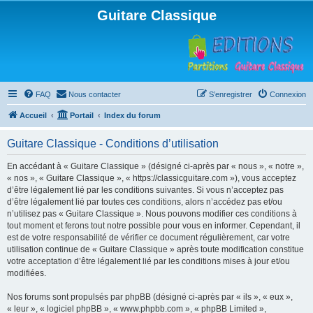
Guitare Classique
FAQ
Nous contacter
S’enregistrer
Connexion
Accueil
Portail
Index du forum
Guitare Classique - Conditions d’utilisation
En accédant à « Guitare Classique » (désigné ci-après par « nous », « notre »,
« nos », « Guitare Classique », « https://classicguitare.com »), vous acceptez
d’être légalement lié par les conditions suivantes. Si vous n’acceptez pas
d’être légalement lié par toutes ces conditions, alors n’accédez pas et/ou
n’utilisez pas « Guitare Classique ». Nous pouvons modifier ces conditions à
tout moment et ferons tout notre possible pour vous en informer. Cependant, il
est de votre responsabilité de vérifier ce document régulièrement, car votre
utilisation continue de « Guitare Classique » après toute modification constitue
votre acceptation d’être légalement lié par les conditions mises à jour et/ou
modifiées.
Nos forums sont propulsés par phpBB (désigné ci-après par « ils », « eux »,
« leur », « logiciel phpBB », « www.phpbb.com », « phpBB Limited »,