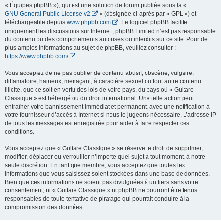
« Équipes phpBB »), qui est une solution de forum publiée sous la «
GNU General Public License v2
» (désignée ci-après par « GPL ») et
téléchargeable depuis
www.phpbb.com
. Le logiciel phpBB facilite
uniquement les discussions sur Internet ; phpBB Limited n’est pas responsable
du contenu ou des comportements autorisés ou interdits sur ce site. Pour de
plus amples informations au sujet de phpBB, veuillez consulter :
https://www.phpbb.com/
.
Vous acceptez de ne pas publier de contenu abusif, obscène, vulgaire,
diffamatoire, haineux, menaçant, à caractère sexuel ou tout autre contenu
illicite, que ce soit en vertu des lois de votre pays, du pays où « Guitare
Classique » est hébergé ou du droit international. Une telle action peut
entraîner votre bannissement immédiat et permanent, avec une notification à
votre fournisseur d’accès à Internet si nous le jugeons nécessaire. L’adresse IP
de tous les messages est enregistrée pour aider à faire respecter ces
conditions.
Vous acceptez que « Guitare Classique » se réserve le droit de supprimer,
modifier, déplacer ou verrouiller n’importe quel sujet à tout moment, à notre
seule discrétion. En tant que membre, vous acceptez que toutes les
informations que vous saisissez soient stockées dans une base de données.
Bien que ces informations ne soient pas divulguées à un tiers sans votre
consentement, ni « Guitare Classique » ni phpBB ne pourront être tenus
responsables de toute tentative de piratage qui pourrait conduire à la
compromission des données.