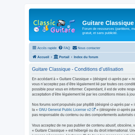
Guitare Classique
Forum de ressources (partitions, mu
gratuit, et sans publicité.
Accès rapide
FAQ
Nous contacter
Accueil
Portail
Index du forum
Guitare Classique - Conditions d’utilisation
En accédant à « Guitare Classique » (désigné ci-après par « nous
vous n’acceptez pas d’être légalement lié par toutes ces condit
possible pour vous en informer. Cependant, il est de votre respo
acceptation d’être légalement lié par les conditions mises à jou
Nos forums sont propulsés par phpBB (désigné ci-après par « il
la «
GNU General Public License v2
» (désignée ci-après pa
pas responsable du contenu ou des comportements autorisés ou i
Vous acceptez de ne pas publier de contenu abusif, obscène, vul
« Guitare Classique » est hébergé ou du droit international. Un