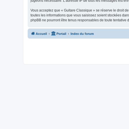
jugeons nécessaire. L’adresse IP de tous les messages est enre
Vous acceptez que « Guitare Classique » se réserve le droit de 
toutes les informations que vous saisissez soient stockées dan
phpBB ne pourront être tenus responsables de toute tentative 
Accueil
Portail
Index du forum