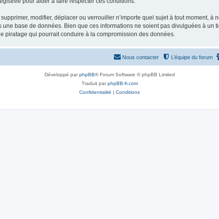
gistrée pour aider à faire respecter ces conditions.
supprimer, modifier, déplacer ou verrouiller n’importe quel sujet à tout moment, à
s une base de données. Bien que ces informations ne soient pas divulguées à un ti
de piratage qui pourrait conduire à la compromission des données.
Nous contacter
L’équipe du forum
Développé par
phpBB
® Forum Software © phpBB Limited
Traduit par
phpBB-fr.com
Confidentialité
|
Conditions