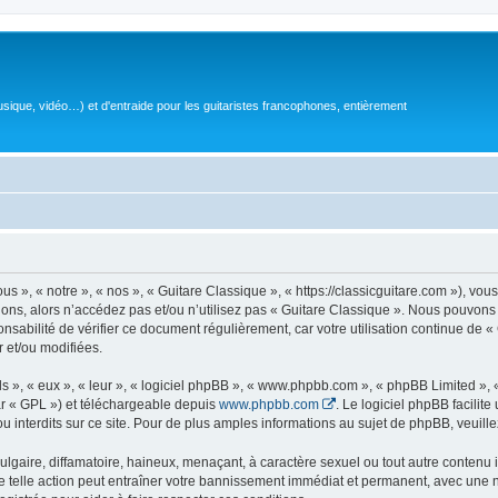
sique, vidéo…) et d'entraide pour les guitaristes francophones, entièrement
 », « notre », « nos », « Guitare Classique », « https://classicguitare.com »), vous
ions, alors n’accédez pas et/ou n’utilisez pas « Guitare Classique ». Nous pouvons 
nsabilité de vérifier ce document régulièrement, car votre utilisation continue de «
r et/ou modifiées.
s », « eux », « leur », « logiciel phpBB », « www.phpbb.com », « phpBB Limited »,
r « GPL ») et téléchargeable depuis
www.phpbb.com
. Le logiciel phpBB facilit
nterdits sur ce site. Pour de plus amples informations au sujet de phpBB, veuille
gaire, diffamatoire, haineux, menaçant, à caractère sexuel ou tout autre contenu ill
e telle action peut entraîner votre bannissement immédiat et permanent, avec une not