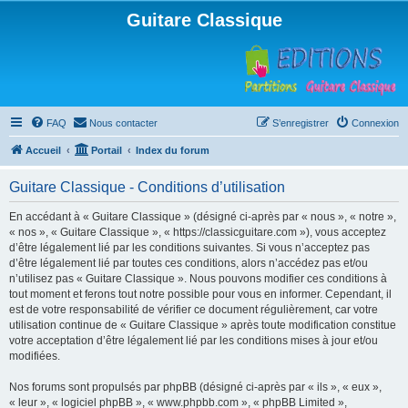
Guitare Classique
FAQ
Nous contacter
S’enregistrer
Connexion
Accueil
Portail
Index du forum
Guitare Classique - Conditions d’utilisation
En accédant à « Guitare Classique » (désigné ci-après par « nous », « notre »,
« nos », « Guitare Classique », « https://classicguitare.com »), vous acceptez
d’être légalement lié par les conditions suivantes. Si vous n’acceptez pas
d’être légalement lié par toutes ces conditions, alors n’accédez pas et/ou
n’utilisez pas « Guitare Classique ». Nous pouvons modifier ces conditions à
tout moment et ferons tout notre possible pour vous en informer. Cependant, il
est de votre responsabilité de vérifier ce document régulièrement, car votre
utilisation continue de « Guitare Classique » après toute modification constitue
votre acceptation d’être légalement lié par les conditions mises à jour et/ou
modifiées.
Nos forums sont propulsés par phpBB (désigné ci-après par « ils », « eux »,
« leur », « logiciel phpBB », « www.phpbb.com », « phpBB Limited »,