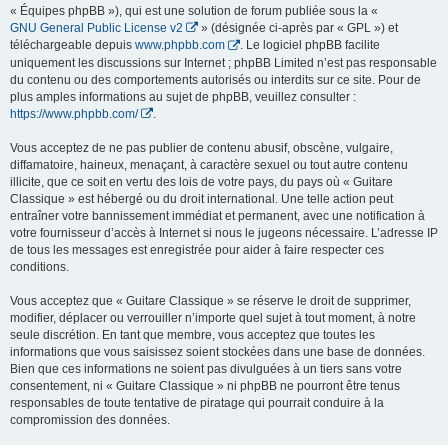
« Équipes phpBB »), qui est une solution de forum publiée sous la «
GNU General Public License v2
» (désignée ci-après par « GPL ») et
téléchargeable depuis
www.phpbb.com
. Le logiciel phpBB facilite
uniquement les discussions sur Internet ; phpBB Limited n’est pas responsable
du contenu ou des comportements autorisés ou interdits sur ce site. Pour de
plus amples informations au sujet de phpBB, veuillez consulter :
https://www.phpbb.com/
.
Vous acceptez de ne pas publier de contenu abusif, obscène, vulgaire,
diffamatoire, haineux, menaçant, à caractère sexuel ou tout autre contenu
illicite, que ce soit en vertu des lois de votre pays, du pays où « Guitare
Classique » est hébergé ou du droit international. Une telle action peut
entraîner votre bannissement immédiat et permanent, avec une notification à
votre fournisseur d’accès à Internet si nous le jugeons nécessaire. L’adresse IP
de tous les messages est enregistrée pour aider à faire respecter ces
conditions.
Vous acceptez que « Guitare Classique » se réserve le droit de supprimer,
modifier, déplacer ou verrouiller n’importe quel sujet à tout moment, à notre
seule discrétion. En tant que membre, vous acceptez que toutes les
informations que vous saisissez soient stockées dans une base de données.
Bien que ces informations ne soient pas divulguées à un tiers sans votre
consentement, ni « Guitare Classique » ni phpBB ne pourront être tenus
responsables de toute tentative de piratage qui pourrait conduire à la
compromission des données.