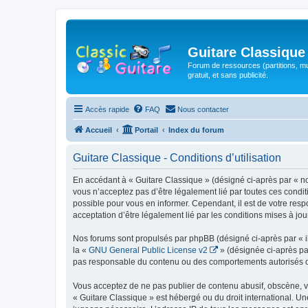
Guitare Classique
Forum de ressources (partitions, mu
gratuit, et sans publicité.
Accès rapide
FAQ
Nous contacter
Accueil
Portail
Index du forum
Guitare Classique - Conditions d’utilisation
En accédant à « Guitare Classique » (désigné ci-après par « nous
vous n’acceptez pas d’être légalement lié par toutes ces condit
possible pour vous en informer. Cependant, il est de votre respo
acceptation d’être légalement lié par les conditions mises à jou
Nos forums sont propulsés par phpBB (désigné ci-après par « il
la «
GNU General Public License v2
» (désignée ci-après pa
pas responsable du contenu ou des comportements autorisés ou i
Vous acceptez de ne pas publier de contenu abusif, obscène, vul
« Guitare Classique » est hébergé ou du droit international. Un