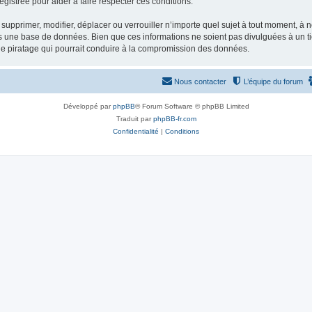
gistrée pour aider à faire respecter ces conditions.
supprimer, modifier, déplacer ou verrouiller n’importe quel sujet à tout moment, à
s une base de données. Bien que ces informations ne soient pas divulguées à un ti
de piratage qui pourrait conduire à la compromission des données.
Nous contacter
L’équipe du forum
Développé par
phpBB
® Forum Software © phpBB Limited
Traduit par
phpBB-fr.com
Confidentialité
|
Conditions