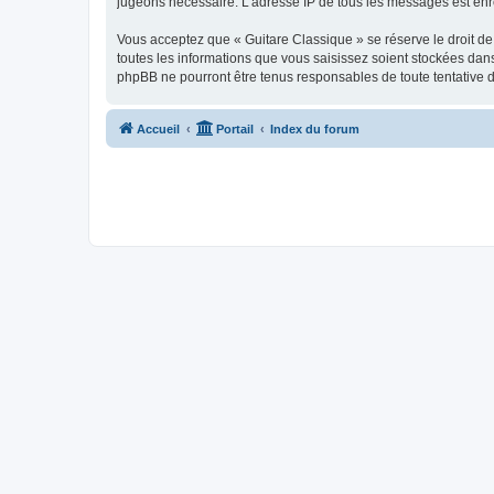
jugeons nécessaire. L’adresse IP de tous les messages est enre
Vous acceptez que « Guitare Classique » se réserve le droit de 
toutes les informations que vous saisissez soient stockées dan
phpBB ne pourront être tenus responsables de toute tentative 
Accueil
Portail
Index du forum