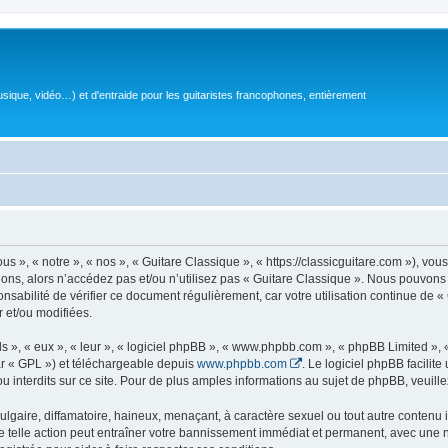
sique, vidéo…) et d'entraide pour les guitaristes francophones, entièrement
 », « notre », « nos », « Guitare Classique », « https://classicguitare.com »), vous
ions, alors n’accédez pas et/ou n’utilisez pas « Guitare Classique ». Nous pouvons 
nsabilité de vérifier ce document régulièrement, car votre utilisation continue de «
r et/ou modifiées.
s », « eux », « leur », « logiciel phpBB », « www.phpbb.com », « phpBB Limited »,
r « GPL ») et téléchargeable depuis
www.phpbb.com
. Le logiciel phpBB facilit
nterdits sur ce site. Pour de plus amples informations au sujet de phpBB, veuille
gaire, diffamatoire, haineux, menaçant, à caractère sexuel ou tout autre contenu ill
e telle action peut entraîner votre bannissement immédiat et permanent, avec une not