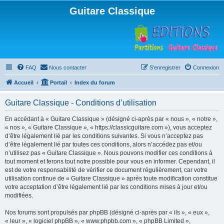
Guitare Classique
FAQ
Nous contacter
S’enregistrer
Connexion
Accueil
Portail
Index du forum
Guitare Classique - Conditions d’utilisation
En accédant à « Guitare Classique » (désigné ci-après par « nous », « notre »,
« nos », « Guitare Classique », « https://classicguitare.com »), vous acceptez
d’être légalement lié par les conditions suivantes. Si vous n’acceptez pas
d’être légalement lié par toutes ces conditions, alors n’accédez pas et/ou
n’utilisez pas « Guitare Classique ». Nous pouvons modifier ces conditions à
tout moment et ferons tout notre possible pour vous en informer. Cependant, il
est de votre responsabilité de vérifier ce document régulièrement, car votre
utilisation continue de « Guitare Classique » après toute modification constitue
votre acceptation d’être légalement lié par les conditions mises à jour et/ou
modifiées.
Nos forums sont propulsés par phpBB (désigné ci-après par « ils », « eux »,
« leur », « logiciel phpBB », « www.phpbb.com », « phpBB Limited »,