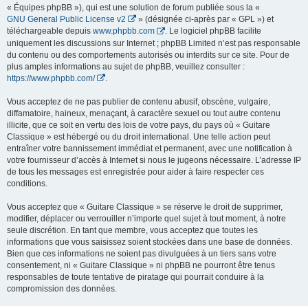
« Équipes phpBB »), qui est une solution de forum publiée sous la «
GNU General Public License v2
» (désignée ci-après par « GPL ») et
téléchargeable depuis
www.phpbb.com
. Le logiciel phpBB facilite
uniquement les discussions sur Internet ; phpBB Limited n’est pas responsable
du contenu ou des comportements autorisés ou interdits sur ce site. Pour de
plus amples informations au sujet de phpBB, veuillez consulter :
https://www.phpbb.com/
.
Vous acceptez de ne pas publier de contenu abusif, obscène, vulgaire,
diffamatoire, haineux, menaçant, à caractère sexuel ou tout autre contenu
illicite, que ce soit en vertu des lois de votre pays, du pays où « Guitare
Classique » est hébergé ou du droit international. Une telle action peut
entraîner votre bannissement immédiat et permanent, avec une notification à
votre fournisseur d’accès à Internet si nous le jugeons nécessaire. L’adresse IP
de tous les messages est enregistrée pour aider à faire respecter ces
conditions.
Vous acceptez que « Guitare Classique » se réserve le droit de supprimer,
modifier, déplacer ou verrouiller n’importe quel sujet à tout moment, à notre
seule discrétion. En tant que membre, vous acceptez que toutes les
informations que vous saisissez soient stockées dans une base de données.
Bien que ces informations ne soient pas divulguées à un tiers sans votre
consentement, ni « Guitare Classique » ni phpBB ne pourront être tenus
responsables de toute tentative de piratage qui pourrait conduire à la
compromission des données.