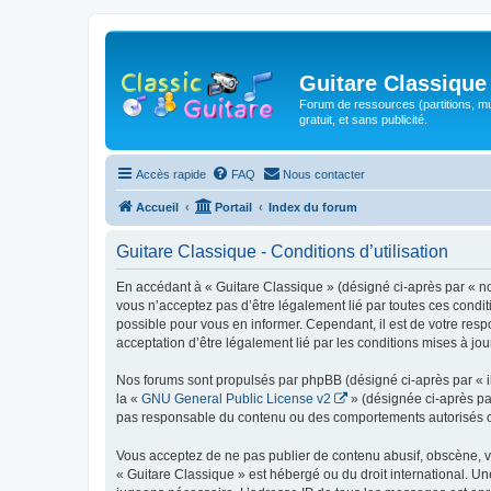
Guitare Classique
Forum de ressources (partitions, mu
gratuit, et sans publicité.
Accès rapide
FAQ
Nous contacter
Accueil
Portail
Index du forum
Guitare Classique - Conditions d’utilisation
En accédant à « Guitare Classique » (désigné ci-après par « nous
vous n’acceptez pas d’être légalement lié par toutes ces condit
possible pour vous en informer. Cependant, il est de votre respo
acceptation d’être légalement lié par les conditions mises à jou
Nos forums sont propulsés par phpBB (désigné ci-après par « il
la «
GNU General Public License v2
» (désignée ci-après pa
pas responsable du contenu ou des comportements autorisés ou i
Vous acceptez de ne pas publier de contenu abusif, obscène, vul
« Guitare Classique » est hébergé ou du droit international. Un