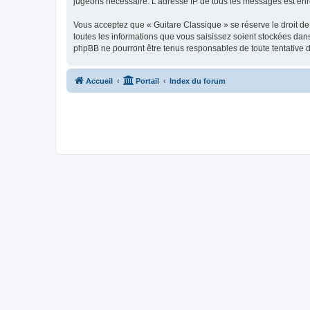
jugeons nécessaire. L’adresse IP de tous les messages est enre
Vous acceptez que « Guitare Classique » se réserve le droit de 
toutes les informations que vous saisissez soient stockées dan
phpBB ne pourront être tenus responsables de toute tentative 
Accueil
Portail
Index du forum