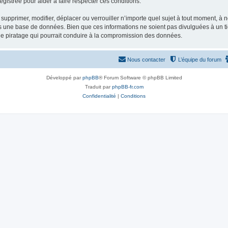
gistrée pour aider à faire respecter ces conditions.
supprimer, modifier, déplacer ou verrouiller n’importe quel sujet à tout moment, à
s une base de données. Bien que ces informations ne soient pas divulguées à un ti
de piratage qui pourrait conduire à la compromission des données.
Nous contacter
L’équipe du forum
Développé par
phpBB
® Forum Software © phpBB Limited
Traduit par
phpBB-fr.com
Confidentialité
|
Conditions