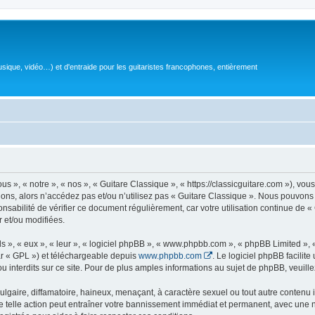
sique, vidéo…) et d'entraide pour les guitaristes francophones, entièrement
 », « notre », « nos », « Guitare Classique », « https://classicguitare.com »), vous
ions, alors n’accédez pas et/ou n’utilisez pas « Guitare Classique ». Nous pouvons 
nsabilité de vérifier ce document régulièrement, car votre utilisation continue de «
r et/ou modifiées.
s », « eux », « leur », « logiciel phpBB », « www.phpbb.com », « phpBB Limited »,
r « GPL ») et téléchargeable depuis
www.phpbb.com
. Le logiciel phpBB facilit
nterdits sur ce site. Pour de plus amples informations au sujet de phpBB, veuille
gaire, diffamatoire, haineux, menaçant, à caractère sexuel ou tout autre contenu ill
e telle action peut entraîner votre bannissement immédiat et permanent, avec une not