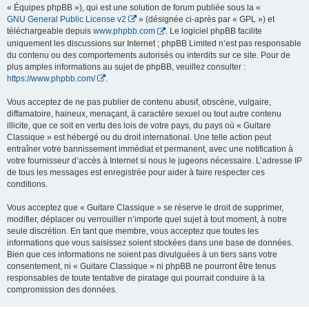
« Équipes phpBB »), qui est une solution de forum publiée sous la «
GNU General Public License v2
» (désignée ci-après par « GPL ») et
téléchargeable depuis
www.phpbb.com
. Le logiciel phpBB facilite
uniquement les discussions sur Internet ; phpBB Limited n’est pas responsable
du contenu ou des comportements autorisés ou interdits sur ce site. Pour de
plus amples informations au sujet de phpBB, veuillez consulter :
https://www.phpbb.com/
.
Vous acceptez de ne pas publier de contenu abusif, obscène, vulgaire,
diffamatoire, haineux, menaçant, à caractère sexuel ou tout autre contenu
illicite, que ce soit en vertu des lois de votre pays, du pays où « Guitare
Classique » est hébergé ou du droit international. Une telle action peut
entraîner votre bannissement immédiat et permanent, avec une notification à
votre fournisseur d’accès à Internet si nous le jugeons nécessaire. L’adresse IP
de tous les messages est enregistrée pour aider à faire respecter ces
conditions.
Vous acceptez que « Guitare Classique » se réserve le droit de supprimer,
modifier, déplacer ou verrouiller n’importe quel sujet à tout moment, à notre
seule discrétion. En tant que membre, vous acceptez que toutes les
informations que vous saisissez soient stockées dans une base de données.
Bien que ces informations ne soient pas divulguées à un tiers sans votre
consentement, ni « Guitare Classique » ni phpBB ne pourront être tenus
responsables de toute tentative de piratage qui pourrait conduire à la
compromission des données.