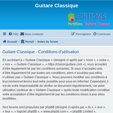
Guitare Classique
FAQ
Nous contacter
S’enregistrer
Connexion
Accueil
Portail
Index du forum
Guitare Classique - Conditions d’utilisation
En accédant à « Guitare Classique » (désigné ci-après par « nous », « notre »,
« nos », « Guitare Classique », « https://classicguitare.com »), vous acceptez
d’être légalement lié par les conditions suivantes. Si vous n’acceptez pas
d’être légalement lié par toutes ces conditions, alors n’accédez pas et/ou
n’utilisez pas « Guitare Classique ». Nous pouvons modifier ces conditions à
tout moment et ferons tout notre possible pour vous en informer. Cependant, il
est de votre responsabilité de vérifier ce document régulièrement, car votre
utilisation continue de « Guitare Classique » après toute modification constitue
votre acceptation d’être légalement lié par les conditions mises à jour et/ou
modifiées.
Nos forums sont propulsés par phpBB (désigné ci-après par « ils », « eux »,
« leur », « logiciel phpBB », « www.phpbb.com », « phpBB Limited »,