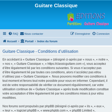
Guitare Classique
FAQ
Nous contacter
S’enregistrer
Connexion
Accueil
Portail
Index du forum
Guitare Classique - Conditions d’utilisation
En accédant à « Guitare Classique » (désigné ci-après par « nous », « notre »,
« nos », « Guitare Classique », « https://classicguitare.com »), vous acceptez
d’être légalement lié par les conditions suivantes. Si vous n’acceptez pas
d’être légalement lié par toutes ces conditions, alors n’accédez pas et/ou
n’utilisez pas « Guitare Classique ». Nous pouvons modifier ces conditions à
tout moment et ferons tout notre possible pour vous en informer. Cependant, il
est de votre responsabilité de vérifier ce document régulièrement, car votre
utilisation continue de « Guitare Classique » après toute modification constitue
votre acceptation d’être légalement lié par les conditions mises à jour et/ou
modifiées.
Nos forums sont propulsés par phpBB (désigné ci-après par « ils », « eux »,
« leur », « logiciel phpBB », « www.phpbb.com », « phpBB Limited »,