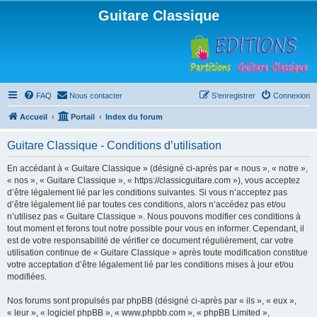
Guitare Classique
FAQ
Nous contacter
S’enregistrer
Connexion
Accueil
Portail
Index du forum
Guitare Classique - Conditions d’utilisation
En accédant à « Guitare Classique » (désigné ci-après par « nous », « notre »,
« nos », « Guitare Classique », « https://classicguitare.com »), vous acceptez
d’être légalement lié par les conditions suivantes. Si vous n’acceptez pas
d’être légalement lié par toutes ces conditions, alors n’accédez pas et/ou
n’utilisez pas « Guitare Classique ». Nous pouvons modifier ces conditions à
tout moment et ferons tout notre possible pour vous en informer. Cependant, il
est de votre responsabilité de vérifier ce document régulièrement, car votre
utilisation continue de « Guitare Classique » après toute modification constitue
votre acceptation d’être légalement lié par les conditions mises à jour et/ou
modifiées.
Nos forums sont propulsés par phpBB (désigné ci-après par « ils », « eux »,
« leur », « logiciel phpBB », « www.phpbb.com », « phpBB Limited »,