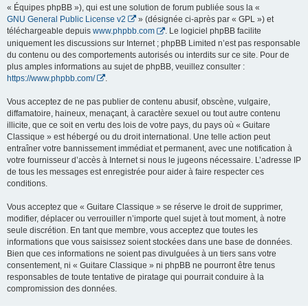
« Équipes phpBB »), qui est une solution de forum publiée sous la «
GNU General Public License v2
» (désignée ci-après par « GPL ») et
téléchargeable depuis
www.phpbb.com
. Le logiciel phpBB facilite
uniquement les discussions sur Internet ; phpBB Limited n’est pas responsable
du contenu ou des comportements autorisés ou interdits sur ce site. Pour de
plus amples informations au sujet de phpBB, veuillez consulter :
https://www.phpbb.com/
.
Vous acceptez de ne pas publier de contenu abusif, obscène, vulgaire,
diffamatoire, haineux, menaçant, à caractère sexuel ou tout autre contenu
illicite, que ce soit en vertu des lois de votre pays, du pays où « Guitare
Classique » est hébergé ou du droit international. Une telle action peut
entraîner votre bannissement immédiat et permanent, avec une notification à
votre fournisseur d’accès à Internet si nous le jugeons nécessaire. L’adresse IP
de tous les messages est enregistrée pour aider à faire respecter ces
conditions.
Vous acceptez que « Guitare Classique » se réserve le droit de supprimer,
modifier, déplacer ou verrouiller n’importe quel sujet à tout moment, à notre
seule discrétion. En tant que membre, vous acceptez que toutes les
informations que vous saisissez soient stockées dans une base de données.
Bien que ces informations ne soient pas divulguées à un tiers sans votre
consentement, ni « Guitare Classique » ni phpBB ne pourront être tenus
responsables de toute tentative de piratage qui pourrait conduire à la
compromission des données.