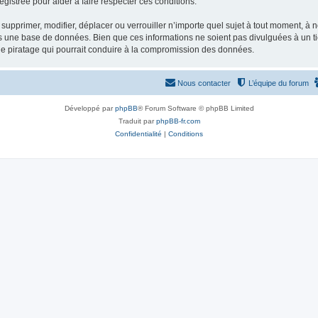
gistrée pour aider à faire respecter ces conditions.
supprimer, modifier, déplacer ou verrouiller n’importe quel sujet à tout moment, à
s une base de données. Bien que ces informations ne soient pas divulguées à un ti
de piratage qui pourrait conduire à la compromission des données.
Nous contacter
L’équipe du forum
Développé par
phpBB
® Forum Software © phpBB Limited
Traduit par
phpBB-fr.com
Confidentialité
|
Conditions