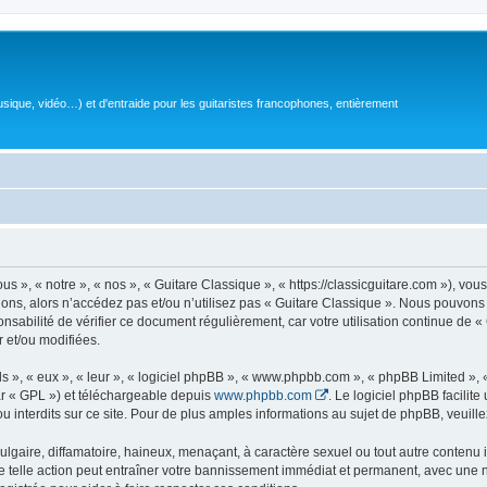
sique, vidéo…) et d'entraide pour les guitaristes francophones, entièrement
 », « notre », « nos », « Guitare Classique », « https://classicguitare.com »), vous
ions, alors n’accédez pas et/ou n’utilisez pas « Guitare Classique ». Nous pouvons 
nsabilité de vérifier ce document régulièrement, car votre utilisation continue de «
r et/ou modifiées.
s », « eux », « leur », « logiciel phpBB », « www.phpbb.com », « phpBB Limited »,
r « GPL ») et téléchargeable depuis
www.phpbb.com
. Le logiciel phpBB facilit
nterdits sur ce site. Pour de plus amples informations au sujet de phpBB, veuille
gaire, diffamatoire, haineux, menaçant, à caractère sexuel ou tout autre contenu ill
e telle action peut entraîner votre bannissement immédiat et permanent, avec une not