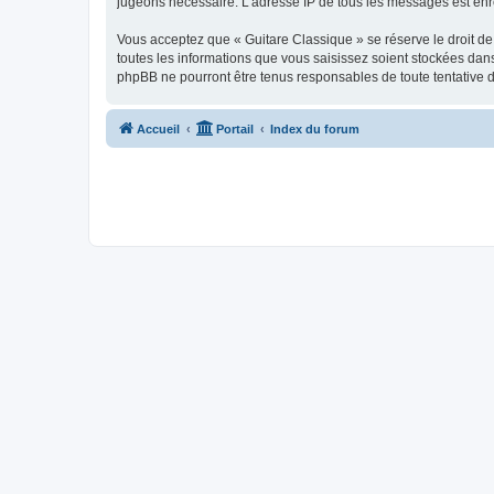
jugeons nécessaire. L’adresse IP de tous les messages est enre
Vous acceptez que « Guitare Classique » se réserve le droit de 
toutes les informations que vous saisissez soient stockées dan
phpBB ne pourront être tenus responsables de toute tentative 
Accueil
Portail
Index du forum