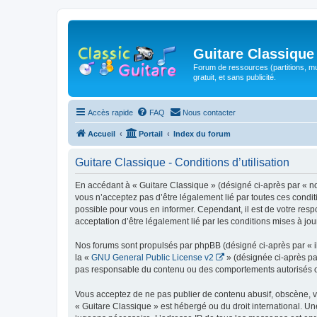
Guitare Classique
Forum de ressources (partitions, mu
gratuit, et sans publicité.
Accès rapide
FAQ
Nous contacter
Accueil
Portail
Index du forum
Guitare Classique - Conditions d’utilisation
En accédant à « Guitare Classique » (désigné ci-après par « nous
vous n’acceptez pas d’être légalement lié par toutes ces condit
possible pour vous en informer. Cependant, il est de votre respo
acceptation d’être légalement lié par les conditions mises à jou
Nos forums sont propulsés par phpBB (désigné ci-après par « il
la «
GNU General Public License v2
» (désignée ci-après pa
pas responsable du contenu ou des comportements autorisés ou i
Vous acceptez de ne pas publier de contenu abusif, obscène, vul
« Guitare Classique » est hébergé ou du droit international. Un