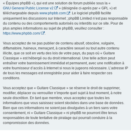
« Équipes phpBB »), qui est une solution de forum publiée sous la «
GNU General Public License v2
» (désignée ci-après par « GPL ») et
téléchargeable depuis
www.phpbb.com
. Le logiciel phpBB facilite
uniquement les discussions sur Internet ; phpBB Limited n’est pas responsable
du contenu ou des comportements autorisés ou interdits sur ce site. Pour de
plus amples informations au sujet de phpBB, veuillez consulter :
https://www.phpbb.com/
.
Vous acceptez de ne pas publier de contenu abusif, obscène, vulgaire,
diffamatoire, haineux, menaçant, à caractère sexuel ou tout autre contenu
illicite, que ce soit en vertu des lois de votre pays, du pays où « Guitare
Classique » est hébergé ou du droit international. Une telle action peut
entraîner votre bannissement immédiat et permanent, avec une notification à
votre fournisseur d’accès à Internet si nous le jugeons nécessaire. L’adresse IP
de tous les messages est enregistrée pour aider à faire respecter ces
conditions.
Vous acceptez que « Guitare Classique » se réserve le droit de supprimer,
modifier, déplacer ou verrouiller n’importe quel sujet à tout moment, à notre
seule discrétion. En tant que membre, vous acceptez que toutes les
informations que vous saisissez soient stockées dans une base de données.
Bien que ces informations ne soient pas divulguées à un tiers sans votre
consentement, ni « Guitare Classique » ni phpBB ne pourront être tenus
responsables de toute tentative de piratage qui pourrait conduire à la
compromission des données.