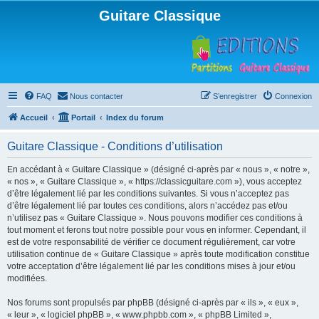
Guitare Classique
FAQ
Nous contacter
S’enregistrer
Connexion
Accueil
Portail
Index du forum
Guitare Classique - Conditions d’utilisation
En accédant à « Guitare Classique » (désigné ci-après par « nous », « notre »,
« nos », « Guitare Classique », « https://classicguitare.com »), vous acceptez
d’être légalement lié par les conditions suivantes. Si vous n’acceptez pas
d’être légalement lié par toutes ces conditions, alors n’accédez pas et/ou
n’utilisez pas « Guitare Classique ». Nous pouvons modifier ces conditions à
tout moment et ferons tout notre possible pour vous en informer. Cependant, il
est de votre responsabilité de vérifier ce document régulièrement, car votre
utilisation continue de « Guitare Classique » après toute modification constitue
votre acceptation d’être légalement lié par les conditions mises à jour et/ou
modifiées.
Nos forums sont propulsés par phpBB (désigné ci-après par « ils », « eux »,
« leur », « logiciel phpBB », « www.phpbb.com », « phpBB Limited »,