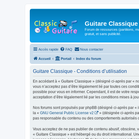
Guitare Classique
Forum de ressources (partitions, mu
gratuit, et sans publicité.
Accès rapide
FAQ
Nous contacter
Accueil
Portail
Index du forum
Guitare Classique - Conditions d’utilisation
En accédant à « Guitare Classique » (désigné ci-après par « nous
vous n’acceptez pas d’être légalement lié par toutes ces condit
possible pour vous en informer. Cependant, il est de votre respo
acceptation d’être légalement lié par les conditions mises à jou
Nos forums sont propulsés par phpBB (désigné ci-après par « il
la «
GNU General Public License v2
» (désignée ci-après pa
pas responsable du contenu ou des comportements autorisés ou i
Vous acceptez de ne pas publier de contenu abusif, obscène, vul
« Guitare Classique » est hébergé ou du droit international. Un