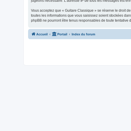
jugeons nécessaire. L’adresse IP de tous les messages est enre
Vous acceptez que « Guitare Classique » se réserve le droit de 
toutes les informations que vous saisissez soient stockées dan
phpBB ne pourront être tenus responsables de toute tentative 
Accueil
Portail
Index du forum