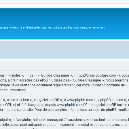
sique, vidéo…) et d'entraide pour les guitaristes francophones, entièrement
 », « notre », « nos », « Guitare Classique », « https://classicguitare.com »), vous
ions, alors n’accédez pas et/ou n’utilisez pas « Guitare Classique ». Nous pouvons 
nsabilité de vérifier ce document régulièrement, car votre utilisation continue de «
r et/ou modifiées.
s », « eux », « leur », « logiciel phpBB », « www.phpbb.com », « phpBB Limited »,
r « GPL ») et téléchargeable depuis
www.phpbb.com
. Le logiciel phpBB facilit
nterdits sur ce site. Pour de plus amples informations au sujet de phpBB, veuille
gaire, diffamatoire, haineux, menaçant, à caractère sexuel ou tout autre contenu ill
e telle action peut entraîner votre bannissement immédiat et permanent, avec une not