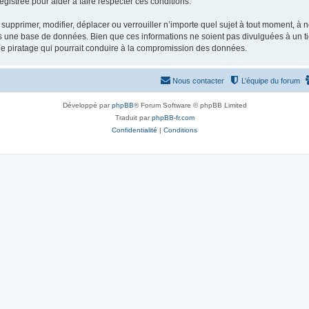
gistrée pour aider à faire respecter ces conditions.
supprimer, modifier, déplacer ou verrouiller n’importe quel sujet à tout moment, à
s une base de données. Bien que ces informations ne soient pas divulguées à un ti
de piratage qui pourrait conduire à la compromission des données.
Nous contacter
L’équipe du forum
Développé par
phpBB
® Forum Software © phpBB Limited
Traduit par
phpBB-fr.com
Confidentialité
|
Conditions