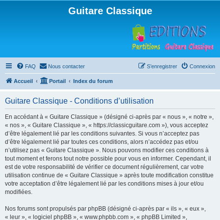
Guitare Classique
FAQ
Nous contacter
S’enregistrer
Connexion
Accueil
Portail
Index du forum
Guitare Classique - Conditions d’utilisation
En accédant à « Guitare Classique » (désigné ci-après par « nous », « notre »,
« nos », « Guitare Classique », « https://classicguitare.com »), vous acceptez
d’être légalement lié par les conditions suivantes. Si vous n’acceptez pas
d’être légalement lié par toutes ces conditions, alors n’accédez pas et/ou
n’utilisez pas « Guitare Classique ». Nous pouvons modifier ces conditions à
tout moment et ferons tout notre possible pour vous en informer. Cependant, il
est de votre responsabilité de vérifier ce document régulièrement, car votre
utilisation continue de « Guitare Classique » après toute modification constitue
votre acceptation d’être légalement lié par les conditions mises à jour et/ou
modifiées.
Nos forums sont propulsés par phpBB (désigné ci-après par « ils », « eux »,
« leur », « logiciel phpBB », « www.phpbb.com », « phpBB Limited »,