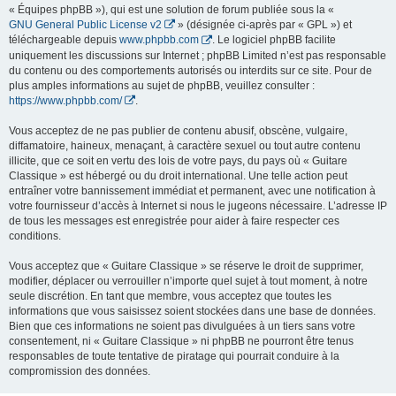
« Équipes phpBB »), qui est une solution de forum publiée sous la «
GNU General Public License v2
» (désignée ci-après par « GPL ») et
téléchargeable depuis
www.phpbb.com
. Le logiciel phpBB facilite
uniquement les discussions sur Internet ; phpBB Limited n’est pas responsable
du contenu ou des comportements autorisés ou interdits sur ce site. Pour de
plus amples informations au sujet de phpBB, veuillez consulter :
https://www.phpbb.com/
.
Vous acceptez de ne pas publier de contenu abusif, obscène, vulgaire,
diffamatoire, haineux, menaçant, à caractère sexuel ou tout autre contenu
illicite, que ce soit en vertu des lois de votre pays, du pays où « Guitare
Classique » est hébergé ou du droit international. Une telle action peut
entraîner votre bannissement immédiat et permanent, avec une notification à
votre fournisseur d’accès à Internet si nous le jugeons nécessaire. L’adresse IP
de tous les messages est enregistrée pour aider à faire respecter ces
conditions.
Vous acceptez que « Guitare Classique » se réserve le droit de supprimer,
modifier, déplacer ou verrouiller n’importe quel sujet à tout moment, à notre
seule discrétion. En tant que membre, vous acceptez que toutes les
informations que vous saisissez soient stockées dans une base de données.
Bien que ces informations ne soient pas divulguées à un tiers sans votre
consentement, ni « Guitare Classique » ni phpBB ne pourront être tenus
responsables de toute tentative de piratage qui pourrait conduire à la
compromission des données.