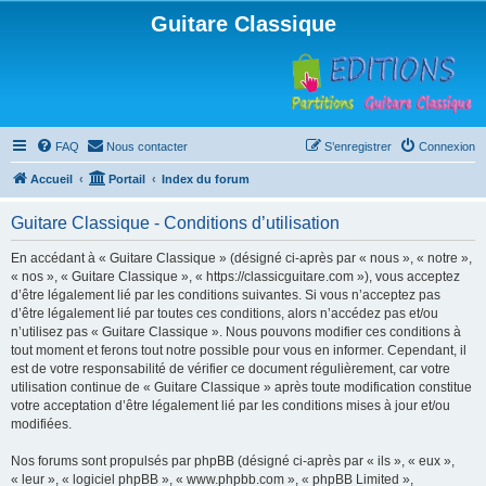
Guitare Classique
FAQ
Nous contacter
S’enregistrer
Connexion
Accueil
Portail
Index du forum
Guitare Classique - Conditions d’utilisation
En accédant à « Guitare Classique » (désigné ci-après par « nous », « notre »,
« nos », « Guitare Classique », « https://classicguitare.com »), vous acceptez
d’être légalement lié par les conditions suivantes. Si vous n’acceptez pas
d’être légalement lié par toutes ces conditions, alors n’accédez pas et/ou
n’utilisez pas « Guitare Classique ». Nous pouvons modifier ces conditions à
tout moment et ferons tout notre possible pour vous en informer. Cependant, il
est de votre responsabilité de vérifier ce document régulièrement, car votre
utilisation continue de « Guitare Classique » après toute modification constitue
votre acceptation d’être légalement lié par les conditions mises à jour et/ou
modifiées.
Nos forums sont propulsés par phpBB (désigné ci-après par « ils », « eux »,
« leur », « logiciel phpBB », « www.phpbb.com », « phpBB Limited »,