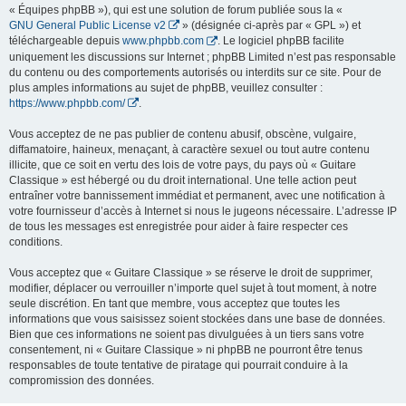
« Équipes phpBB »), qui est une solution de forum publiée sous la «
GNU General Public License v2
» (désignée ci-après par « GPL ») et
téléchargeable depuis
www.phpbb.com
. Le logiciel phpBB facilite
uniquement les discussions sur Internet ; phpBB Limited n’est pas responsable
du contenu ou des comportements autorisés ou interdits sur ce site. Pour de
plus amples informations au sujet de phpBB, veuillez consulter :
https://www.phpbb.com/
.
Vous acceptez de ne pas publier de contenu abusif, obscène, vulgaire,
diffamatoire, haineux, menaçant, à caractère sexuel ou tout autre contenu
illicite, que ce soit en vertu des lois de votre pays, du pays où « Guitare
Classique » est hébergé ou du droit international. Une telle action peut
entraîner votre bannissement immédiat et permanent, avec une notification à
votre fournisseur d’accès à Internet si nous le jugeons nécessaire. L’adresse IP
de tous les messages est enregistrée pour aider à faire respecter ces
conditions.
Vous acceptez que « Guitare Classique » se réserve le droit de supprimer,
modifier, déplacer ou verrouiller n’importe quel sujet à tout moment, à notre
seule discrétion. En tant que membre, vous acceptez que toutes les
informations que vous saisissez soient stockées dans une base de données.
Bien que ces informations ne soient pas divulguées à un tiers sans votre
consentement, ni « Guitare Classique » ni phpBB ne pourront être tenus
responsables de toute tentative de piratage qui pourrait conduire à la
compromission des données.