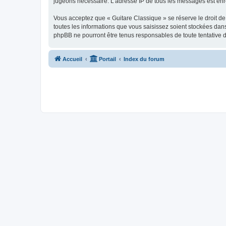
jugeons nécessaire. L’adresse IP de tous les messages est enre
Vous acceptez que « Guitare Classique » se réserve le droit de 
toutes les informations que vous saisissez soient stockées dan
phpBB ne pourront être tenus responsables de toute tentative 
Accueil
Portail
Index du forum