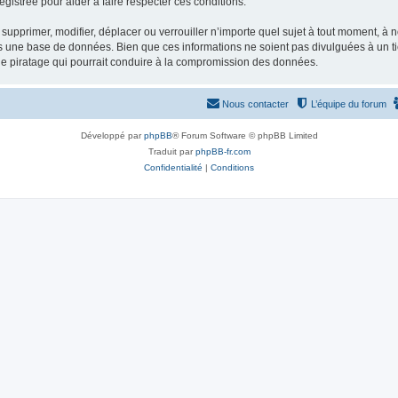
gistrée pour aider à faire respecter ces conditions.
supprimer, modifier, déplacer ou verrouiller n’importe quel sujet à tout moment, à
s une base de données. Bien que ces informations ne soient pas divulguées à un ti
de piratage qui pourrait conduire à la compromission des données.
Nous contacter
L’équipe du forum
Développé par
phpBB
® Forum Software © phpBB Limited
Traduit par
phpBB-fr.com
Confidentialité
|
Conditions