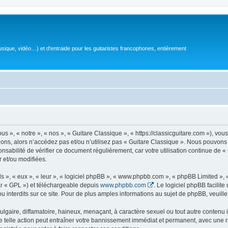
sique, vidéo…) et d'entraide pour les guitaristes francophones, entièrement
 », « notre », « nos », « Guitare Classique », « https://classicguitare.com »), vous
ions, alors n’accédez pas et/ou n’utilisez pas « Guitare Classique ». Nous pouvons 
nsabilité de vérifier ce document régulièrement, car votre utilisation continue de «
r et/ou modifiées.
s », « eux », « leur », « logiciel phpBB », « www.phpbb.com », « phpBB Limited »,
r « GPL ») et téléchargeable depuis
www.phpbb.com
. Le logiciel phpBB facilit
nterdits sur ce site. Pour de plus amples informations au sujet de phpBB, veuille
gaire, diffamatoire, haineux, menaçant, à caractère sexuel ou tout autre contenu ill
e telle action peut entraîner votre bannissement immédiat et permanent, avec une not