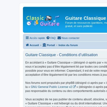
Guitare Classique
Forum de ressources (partitions, mu
gratuit, et sans publicité.
Accès rapide
FAQ
Nous contacter
Accueil
Portail
Index du forum
Guitare Classique - Conditions d’utilisation
En accédant à « Guitare Classique » (désigné ci-après par « nous
vous n’acceptez pas d’être légalement lié par toutes ces condit
possible pour vous en informer. Cependant, il est de votre respo
acceptation d’être légalement lié par les conditions mises à jou
Nos forums sont propulsés par phpBB (désigné ci-après par « il
la «
GNU General Public License v2
» (désignée ci-après pa
pas responsable du contenu ou des comportements autorisés ou i
Vous acceptez de ne pas publier de contenu abusif, obscène, vul
« Guitare Classique » est hébergé ou du droit international. Un