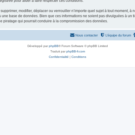
gistrée pour aider à faire respecter ces conditions.
supprimer, modifier, déplacer ou verrouiller n’importe quel sujet à tout moment, à
s une base de données. Bien que ces informations ne soient pas divulguées à un ti
de piratage qui pourrait conduire à la compromission des données.
Nous contacter
L’équipe du forum
Développé par
phpBB
® Forum Software © phpBB Limited
Traduit par
phpBB-fr.com
Confidentialité
|
Conditions