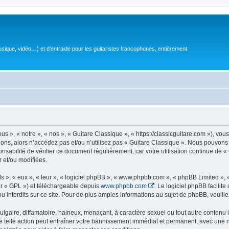
sique, vidéo…) et d'entraide pour les guitaristes francophones, entièrement
 », « notre », « nos », « Guitare Classique », « https://classicguitare.com »), vous
ions, alors n’accédez pas et/ou n’utilisez pas « Guitare Classique ». Nous pouvons 
nsabilité de vérifier ce document régulièrement, car votre utilisation continue de «
r et/ou modifiées.
s », « eux », « leur », « logiciel phpBB », « www.phpbb.com », « phpBB Limited »,
r « GPL ») et téléchargeable depuis
www.phpbb.com
. Le logiciel phpBB facilit
nterdits sur ce site. Pour de plus amples informations au sujet de phpBB, veuille
gaire, diffamatoire, haineux, menaçant, à caractère sexuel ou tout autre contenu ill
e telle action peut entraîner votre bannissement immédiat et permanent, avec une not