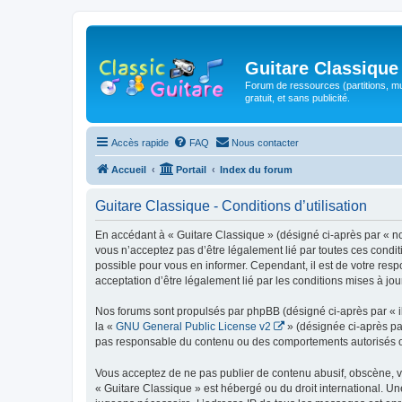
Guitare Classique
Forum de ressources (partitions, mu
gratuit, et sans publicité.
Accès rapide
FAQ
Nous contacter
Accueil
Portail
Index du forum
Guitare Classique - Conditions d’utilisation
En accédant à « Guitare Classique » (désigné ci-après par « nous
vous n’acceptez pas d’être légalement lié par toutes ces condit
possible pour vous en informer. Cependant, il est de votre respo
acceptation d’être légalement lié par les conditions mises à jou
Nos forums sont propulsés par phpBB (désigné ci-après par « il
la «
GNU General Public License v2
» (désignée ci-après pa
pas responsable du contenu ou des comportements autorisés ou i
Vous acceptez de ne pas publier de contenu abusif, obscène, vul
« Guitare Classique » est hébergé ou du droit international. Un