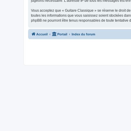
jugeons nécessaire. L’adresse IP de tous les messages est enre
Vous acceptez que « Guitare Classique » se réserve le droit de 
toutes les informations que vous saisissez soient stockées dan
phpBB ne pourront être tenus responsables de toute tentative 
Accueil
Portail
Index du forum