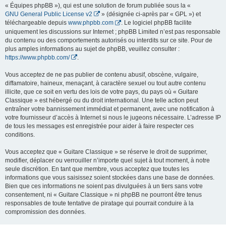
« Équipes phpBB »), qui est une solution de forum publiée sous la «
GNU General Public License v2
» (désignée ci-après par « GPL ») et
téléchargeable depuis
www.phpbb.com
. Le logiciel phpBB facilite
uniquement les discussions sur Internet ; phpBB Limited n’est pas responsable
du contenu ou des comportements autorisés ou interdits sur ce site. Pour de
plus amples informations au sujet de phpBB, veuillez consulter :
https://www.phpbb.com/
.
Vous acceptez de ne pas publier de contenu abusif, obscène, vulgaire,
diffamatoire, haineux, menaçant, à caractère sexuel ou tout autre contenu
illicite, que ce soit en vertu des lois de votre pays, du pays où « Guitare
Classique » est hébergé ou du droit international. Une telle action peut
entraîner votre bannissement immédiat et permanent, avec une notification à
votre fournisseur d’accès à Internet si nous le jugeons nécessaire. L’adresse IP
de tous les messages est enregistrée pour aider à faire respecter ces
conditions.
Vous acceptez que « Guitare Classique » se réserve le droit de supprimer,
modifier, déplacer ou verrouiller n’importe quel sujet à tout moment, à notre
seule discrétion. En tant que membre, vous acceptez que toutes les
informations que vous saisissez soient stockées dans une base de données.
Bien que ces informations ne soient pas divulguées à un tiers sans votre
consentement, ni « Guitare Classique » ni phpBB ne pourront être tenus
responsables de toute tentative de piratage qui pourrait conduire à la
compromission des données.