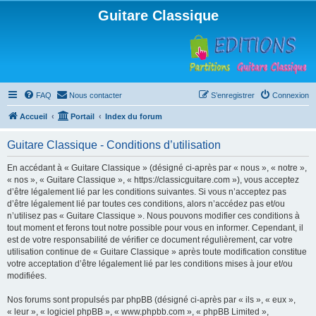
Guitare Classique
FAQ
Nous contacter
S’enregistrer
Connexion
Accueil
Portail
Index du forum
Guitare Classique - Conditions d’utilisation
En accédant à « Guitare Classique » (désigné ci-après par « nous », « notre »,
« nos », « Guitare Classique », « https://classicguitare.com »), vous acceptez
d’être légalement lié par les conditions suivantes. Si vous n’acceptez pas
d’être légalement lié par toutes ces conditions, alors n’accédez pas et/ou
n’utilisez pas « Guitare Classique ». Nous pouvons modifier ces conditions à
tout moment et ferons tout notre possible pour vous en informer. Cependant, il
est de votre responsabilité de vérifier ce document régulièrement, car votre
utilisation continue de « Guitare Classique » après toute modification constitue
votre acceptation d’être légalement lié par les conditions mises à jour et/ou
modifiées.
Nos forums sont propulsés par phpBB (désigné ci-après par « ils », « eux »,
« leur », « logiciel phpBB », « www.phpbb.com », « phpBB Limited »,