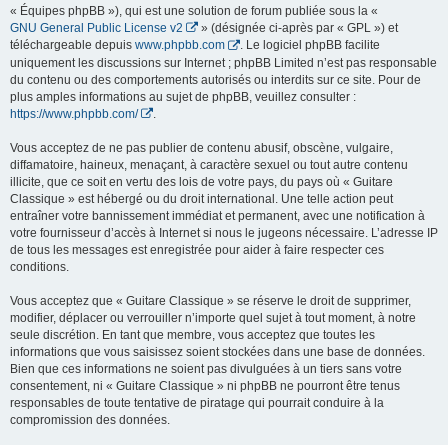
« Équipes phpBB »), qui est une solution de forum publiée sous la «
GNU General Public License v2
» (désignée ci-après par « GPL ») et
téléchargeable depuis
www.phpbb.com
. Le logiciel phpBB facilite
uniquement les discussions sur Internet ; phpBB Limited n’est pas responsable
du contenu ou des comportements autorisés ou interdits sur ce site. Pour de
plus amples informations au sujet de phpBB, veuillez consulter :
https://www.phpbb.com/
.
Vous acceptez de ne pas publier de contenu abusif, obscène, vulgaire,
diffamatoire, haineux, menaçant, à caractère sexuel ou tout autre contenu
illicite, que ce soit en vertu des lois de votre pays, du pays où « Guitare
Classique » est hébergé ou du droit international. Une telle action peut
entraîner votre bannissement immédiat et permanent, avec une notification à
votre fournisseur d’accès à Internet si nous le jugeons nécessaire. L’adresse IP
de tous les messages est enregistrée pour aider à faire respecter ces
conditions.
Vous acceptez que « Guitare Classique » se réserve le droit de supprimer,
modifier, déplacer ou verrouiller n’importe quel sujet à tout moment, à notre
seule discrétion. En tant que membre, vous acceptez que toutes les
informations que vous saisissez soient stockées dans une base de données.
Bien que ces informations ne soient pas divulguées à un tiers sans votre
consentement, ni « Guitare Classique » ni phpBB ne pourront être tenus
responsables de toute tentative de piratage qui pourrait conduire à la
compromission des données.