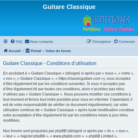
Guitare Classique
FAQ
Nous contacter
S’enregistrer
Connexion
Accueil
Portail
Index du forum
Guitare Classique - Conditions d’utilisation
En accédant à « Guitare Classique » (désigné ci-après par « nous », « notre »,
« nos », « Guitare Classique », « https://classicguitare.com »), vous acceptez
d’être légalement lié par les conditions suivantes. Si vous n’acceptez pas
d’être légalement lié par toutes ces conditions, alors n’accédez pas et/ou
n’utilisez pas « Guitare Classique ». Nous pouvons modifier ces conditions à
tout moment et ferons tout notre possible pour vous en informer. Cependant, il
est de votre responsabilité de vérifier ce document régulièrement, car votre
utilisation continue de « Guitare Classique » après toute modification constitue
votre acceptation d’être légalement lié par les conditions mises à jour et/ou
modifiées.
Nos forums sont propulsés par phpBB (désigné ci-après par « ils », « eux »,
« leur », « logiciel phpBB », « www.phpbb.com », « phpBB Limited »,