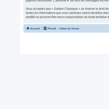
jugeons nécessaire. L’adresse IP de tous les messages est enre
Vous acceptez que « Guitare Classique » se réserve le droit de 
toutes les informations que vous saisissez soient stockées dan
phpBB ne pourront être tenus responsables de toute tentative 
Accueil
Portail
Index du forum