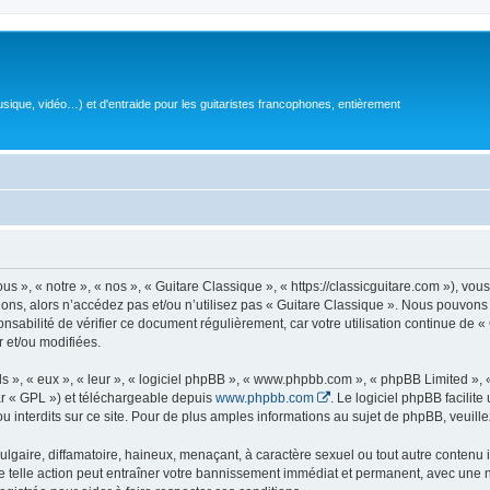
sique, vidéo…) et d'entraide pour les guitaristes francophones, entièrement
 », « notre », « nos », « Guitare Classique », « https://classicguitare.com »), vous
ions, alors n’accédez pas et/ou n’utilisez pas « Guitare Classique ». Nous pouvons 
nsabilité de vérifier ce document régulièrement, car votre utilisation continue de «
r et/ou modifiées.
s », « eux », « leur », « logiciel phpBB », « www.phpbb.com », « phpBB Limited »,
r « GPL ») et téléchargeable depuis
www.phpbb.com
. Le logiciel phpBB facilit
nterdits sur ce site. Pour de plus amples informations au sujet de phpBB, veuille
gaire, diffamatoire, haineux, menaçant, à caractère sexuel ou tout autre contenu ill
e telle action peut entraîner votre bannissement immédiat et permanent, avec une not