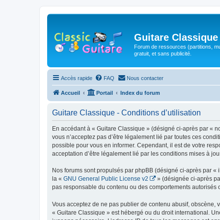
Guitare Classique
Forum de ressources (partitions, mu
gratuit, et sans publicité.
Accès rapide
FAQ
Nous contacter
Accueil
Portail
Index du forum
Guitare Classique - Conditions d’utilisation
En accédant à « Guitare Classique » (désigné ci-après par « nous
vous n’acceptez pas d’être légalement lié par toutes ces condit
possible pour vous en informer. Cependant, il est de votre respo
acceptation d’être légalement lié par les conditions mises à jou
Nos forums sont propulsés par phpBB (désigné ci-après par « il
la «
GNU General Public License v2
» (désignée ci-après pa
pas responsable du contenu ou des comportements autorisés ou i
Vous acceptez de ne pas publier de contenu abusif, obscène, vul
« Guitare Classique » est hébergé ou du droit international. Un