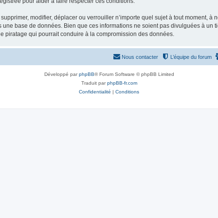
gistrée pour aider à faire respecter ces conditions.
supprimer, modifier, déplacer ou verrouiller n’importe quel sujet à tout moment, à
s une base de données. Bien que ces informations ne soient pas divulguées à un ti
de piratage qui pourrait conduire à la compromission des données.
Nous contacter
L’équipe du forum
Développé par
phpBB
® Forum Software © phpBB Limited
Traduit par
phpBB-fr.com
Confidentialité
|
Conditions