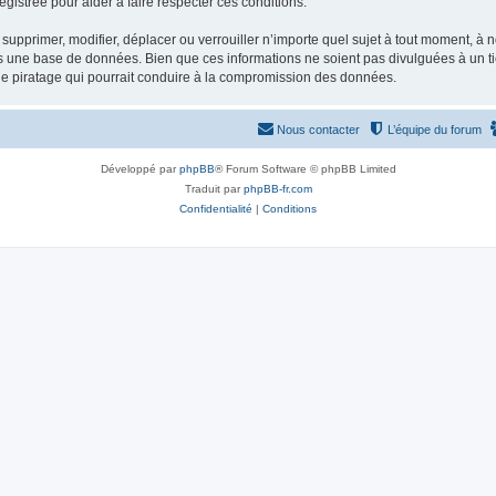
gistrée pour aider à faire respecter ces conditions.
supprimer, modifier, déplacer ou verrouiller n’importe quel sujet à tout moment, à
s une base de données. Bien que ces informations ne soient pas divulguées à un ti
de piratage qui pourrait conduire à la compromission des données.
Nous contacter
L’équipe du forum
Développé par
phpBB
® Forum Software © phpBB Limited
Traduit par
phpBB-fr.com
Confidentialité
|
Conditions