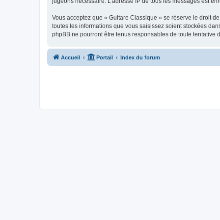
jugeons nécessaire. L’adresse IP de tous les messages est enre
Vous acceptez que « Guitare Classique » se réserve le droit de 
toutes les informations que vous saisissez soient stockées dan
phpBB ne pourront être tenus responsables de toute tentative 
Accueil
Portail
Index du forum