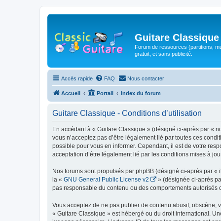
Guitare Classique
Forum de ressources (partitions, mu
gratuit, et sans publicité.
Accès rapide
FAQ
Nous contacter
Accueil
Portail
Index du forum
Guitare Classique - Conditions d’utilisation
En accédant à « Guitare Classique » (désigné ci-après par « nous
vous n’acceptez pas d’être légalement lié par toutes ces condit
possible pour vous en informer. Cependant, il est de votre respo
acceptation d’être légalement lié par les conditions mises à jou
Nos forums sont propulsés par phpBB (désigné ci-après par « il
la «
GNU General Public License v2
» (désignée ci-après pa
pas responsable du contenu ou des comportements autorisés ou i
Vous acceptez de ne pas publier de contenu abusif, obscène, vul
« Guitare Classique » est hébergé ou du droit international. Un