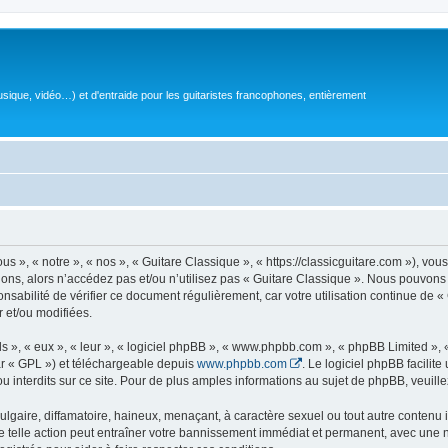
sique, vidéo…) et d'entraide pour les guitaristes francophones, entièrement
 », « notre », « nos », « Guitare Classique », « https://classicguitare.com »), vous
ions, alors n’accédez pas et/ou n’utilisez pas « Guitare Classique ». Nous pouvons 
nsabilité de vérifier ce document régulièrement, car votre utilisation continue de «
r et/ou modifiées.
s », « eux », « leur », « logiciel phpBB », « www.phpbb.com », « phpBB Limited »,
r « GPL ») et téléchargeable depuis
www.phpbb.com
. Le logiciel phpBB facilit
nterdits sur ce site. Pour de plus amples informations au sujet de phpBB, veuille
gaire, diffamatoire, haineux, menaçant, à caractère sexuel ou tout autre contenu ill
e telle action peut entraîner votre bannissement immédiat et permanent, avec une not