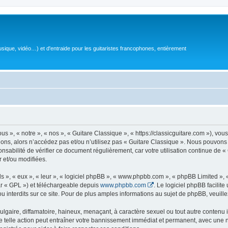
sique, vidéo…) et d'entraide pour les guitaristes francophones, entièrement
 », « notre », « nos », « Guitare Classique », « https://classicguitare.com »), vous
ions, alors n’accédez pas et/ou n’utilisez pas « Guitare Classique ». Nous pouvons 
nsabilité de vérifier ce document régulièrement, car votre utilisation continue de «
r et/ou modifiées.
s », « eux », « leur », « logiciel phpBB », « www.phpbb.com », « phpBB Limited »,
r « GPL ») et téléchargeable depuis
www.phpbb.com
. Le logiciel phpBB facilit
nterdits sur ce site. Pour de plus amples informations au sujet de phpBB, veuille
gaire, diffamatoire, haineux, menaçant, à caractère sexuel ou tout autre contenu ill
e telle action peut entraîner votre bannissement immédiat et permanent, avec une not