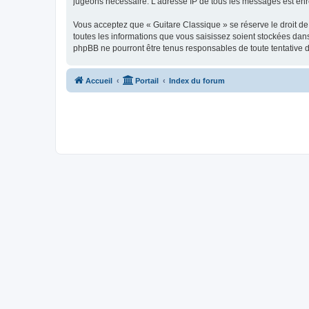
jugeons nécessaire. L’adresse IP de tous les messages est enre
Vous acceptez que « Guitare Classique » se réserve le droit de 
toutes les informations que vous saisissez soient stockées dan
phpBB ne pourront être tenus responsables de toute tentative 
Accueil
Portail
Index du forum