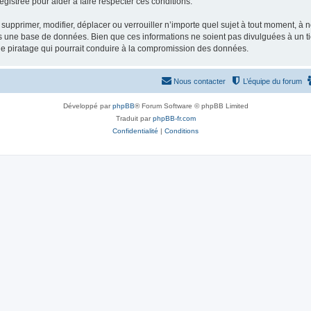
gistrée pour aider à faire respecter ces conditions.
supprimer, modifier, déplacer ou verrouiller n’importe quel sujet à tout moment, à
s une base de données. Bien que ces informations ne soient pas divulguées à un ti
de piratage qui pourrait conduire à la compromission des données.
Nous contacter
L’équipe du forum
Développé par
phpBB
® Forum Software © phpBB Limited
Traduit par
phpBB-fr.com
Confidentialité
|
Conditions