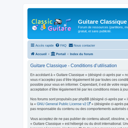
Guitare Classique
Forum de ressources (partitions, mu
gratuit, et sans publicité.
Accès rapide
FAQ
Nous contacter
Accueil
Portail
Index du forum
Guitare Classique - Conditions d’utilisation
En accédant à « Guitare Classique » (désigné ci-après par « nous
vous n’acceptez pas d’être légalement lié par toutes ces condit
possible pour vous en informer. Cependant, il est de votre respo
acceptation d’être légalement lié par les conditions mises à jou
Nos forums sont propulsés par phpBB (désigné ci-après par « il
la «
GNU General Public License v2
» (désignée ci-après pa
pas responsable du contenu ou des comportements autorisés ou i
Vous acceptez de ne pas publier de contenu abusif, obscène, vul
« Guitare Classique » est hébergé ou du droit international. Un