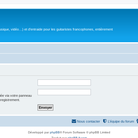
sique, vidéo…) et d'entraide pour les guitaristes francophones, entièrement
iée via votre panneau
enregistrement.
Nous contacter
L’équipe du forum
Développé par
phpBB
® Forum Software © phpBB Limited
Traduit par
phpBB-fr.com