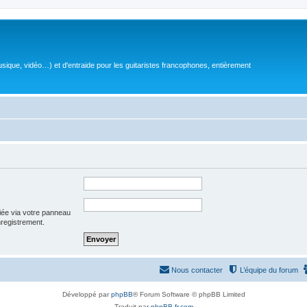
sique, vidéo…) et d'entraide pour les guitaristes francophones, entièrement
iée via votre panneau
enregistrement.
Nous contacter
L’équipe du forum
Développé par
phpBB
® Forum Software © phpBB Limited
Traduit par
phpBB-fr.com