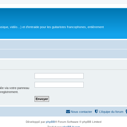
sique, vidéo…) et d'entraide pour les guitaristes francophones, entièrement
iée via votre panneau
enregistrement.
Nous contacter
L’équipe du forum
Développé par
phpBB
® Forum Software © phpBB Limited
Traduit par
phpBB-fr.com