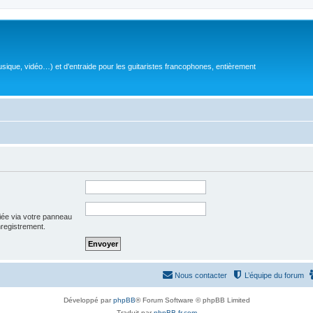
sique, vidéo…) et d'entraide pour les guitaristes francophones, entièrement
iée via votre panneau
enregistrement.
Nous contacter
L’équipe du forum
Développé par
phpBB
® Forum Software © phpBB Limited
Traduit par
phpBB-fr.com