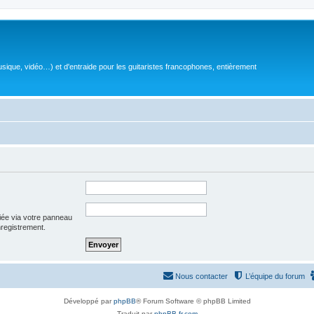
sique, vidéo…) et d'entraide pour les guitaristes francophones, entièrement
iée via votre panneau
enregistrement.
Nous contacter
L’équipe du forum
Développé par
phpBB
® Forum Software © phpBB Limited
Traduit par
phpBB-fr.com