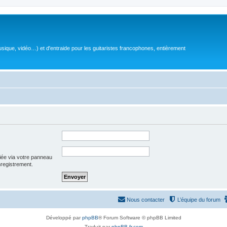
sique, vidéo…) et d'entraide pour les guitaristes francophones, entièrement
iée via votre panneau
enregistrement.
Nous contacter
L’équipe du forum
Développé par
phpBB
® Forum Software © phpBB Limited
Traduit par
phpBB-fr.com