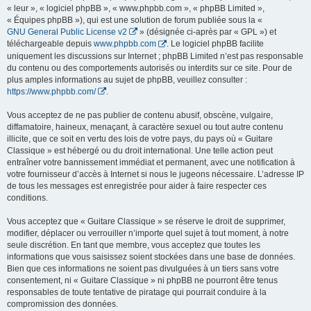
« leur », « logiciel phpBB », « www.phpbb.com », « phpBB Limited »,
« Équipes phpBB »), qui est une solution de forum publiée sous la «
GNU General Public License v2
» (désignée ci-après par « GPL ») et
téléchargeable depuis
www.phpbb.com
. Le logiciel phpBB facilite
uniquement les discussions sur Internet ; phpBB Limited n’est pas responsable
du contenu ou des comportements autorisés ou interdits sur ce site. Pour de
plus amples informations au sujet de phpBB, veuillez consulter :
https://www.phpbb.com/
.
Vous acceptez de ne pas publier de contenu abusif, obscène, vulgaire,
diffamatoire, haineux, menaçant, à caractère sexuel ou tout autre contenu
illicite, que ce soit en vertu des lois de votre pays, du pays où « Guitare
Classique » est hébergé ou du droit international. Une telle action peut
entraîner votre bannissement immédiat et permanent, avec une notification à
votre fournisseur d’accès à Internet si nous le jugeons nécessaire. L’adresse IP
de tous les messages est enregistrée pour aider à faire respecter ces
conditions.
Vous acceptez que « Guitare Classique » se réserve le droit de supprimer,
modifier, déplacer ou verrouiller n’importe quel sujet à tout moment, à notre
seule discrétion. En tant que membre, vous acceptez que toutes les
informations que vous saisissez soient stockées dans une base de données.
Bien que ces informations ne soient pas divulguées à un tiers sans votre
consentement, ni « Guitare Classique » ni phpBB ne pourront être tenus
responsables de toute tentative de piratage qui pourrait conduire à la
compromission des données.