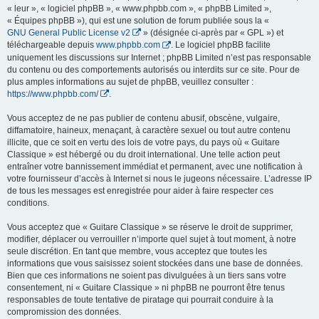
« leur », « logiciel phpBB », « www.phpbb.com », « phpBB Limited »,
« Équipes phpBB »), qui est une solution de forum publiée sous la «
GNU General Public License v2
» (désignée ci-après par « GPL ») et
téléchargeable depuis
www.phpbb.com
. Le logiciel phpBB facilite
uniquement les discussions sur Internet ; phpBB Limited n’est pas responsable
du contenu ou des comportements autorisés ou interdits sur ce site. Pour de
plus amples informations au sujet de phpBB, veuillez consulter :
https://www.phpbb.com/
.
Vous acceptez de ne pas publier de contenu abusif, obscène, vulgaire,
diffamatoire, haineux, menaçant, à caractère sexuel ou tout autre contenu
illicite, que ce soit en vertu des lois de votre pays, du pays où « Guitare
Classique » est hébergé ou du droit international. Une telle action peut
entraîner votre bannissement immédiat et permanent, avec une notification à
votre fournisseur d’accès à Internet si nous le jugeons nécessaire. L’adresse IP
de tous les messages est enregistrée pour aider à faire respecter ces
conditions.
Vous acceptez que « Guitare Classique » se réserve le droit de supprimer,
modifier, déplacer ou verrouiller n’importe quel sujet à tout moment, à notre
seule discrétion. En tant que membre, vous acceptez que toutes les
informations que vous saisissez soient stockées dans une base de données.
Bien que ces informations ne soient pas divulguées à un tiers sans votre
consentement, ni « Guitare Classique » ni phpBB ne pourront être tenus
responsables de toute tentative de piratage qui pourrait conduire à la
compromission des données.