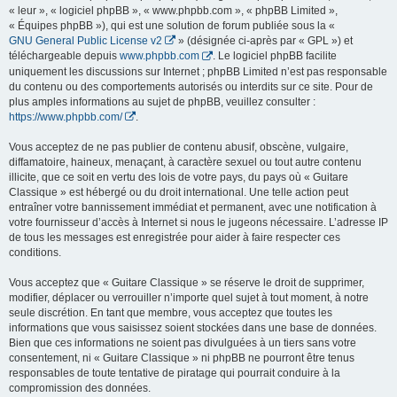
« leur », « logiciel phpBB », « www.phpbb.com », « phpBB Limited »,
« Équipes phpBB »), qui est une solution de forum publiée sous la «
GNU General Public License v2
» (désignée ci-après par « GPL ») et
téléchargeable depuis
www.phpbb.com
. Le logiciel phpBB facilite
uniquement les discussions sur Internet ; phpBB Limited n’est pas responsable
du contenu ou des comportements autorisés ou interdits sur ce site. Pour de
plus amples informations au sujet de phpBB, veuillez consulter :
https://www.phpbb.com/
.
Vous acceptez de ne pas publier de contenu abusif, obscène, vulgaire,
diffamatoire, haineux, menaçant, à caractère sexuel ou tout autre contenu
illicite, que ce soit en vertu des lois de votre pays, du pays où « Guitare
Classique » est hébergé ou du droit international. Une telle action peut
entraîner votre bannissement immédiat et permanent, avec une notification à
votre fournisseur d’accès à Internet si nous le jugeons nécessaire. L’adresse IP
de tous les messages est enregistrée pour aider à faire respecter ces
conditions.
Vous acceptez que « Guitare Classique » se réserve le droit de supprimer,
modifier, déplacer ou verrouiller n’importe quel sujet à tout moment, à notre
seule discrétion. En tant que membre, vous acceptez que toutes les
informations que vous saisissez soient stockées dans une base de données.
Bien que ces informations ne soient pas divulguées à un tiers sans votre
consentement, ni « Guitare Classique » ni phpBB ne pourront être tenus
responsables de toute tentative de piratage qui pourrait conduire à la
compromission des données.