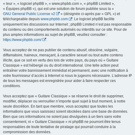
« leur », « logiciel phpBB », « www.phpbb.com », « phpBB Limited »,
« Équipes phpBB »), qui est une solution de forum publiée sous la «
GNU General Public License v2
» (désignée ci-après par « GPL ») et
téléchargeable depuis
www.phpbb.com
. Le logiciel phpBB facilite
uniquement les discussions sur Internet ; phpBB Limited n’est pas responsable
du contenu ou des comportements autorisés ou interdits sur ce site. Pour de
plus amples informations au sujet de phpBB, veuillez consulter :
https://www.phpbb.com/
.
Vous acceptez de ne pas publier de contenu abusif, obscène, vulgaire,
diffamatoire, haineux, menaçant, à caractère sexuel ou tout autre contenu
illicite, que ce soit en vertu des lois de votre pays, du pays où « Guitare
Classique » est hébergé ou du droit international. Une telle action peut
entraîner votre bannissement immédiat et permanent, avec une notification à
votre fournisseur d’accès à Internet si nous le jugeons nécessaire. L’adresse IP
de tous les messages est enregistrée pour aider à faire respecter ces
conditions.
Vous acceptez que « Guitare Classique » se réserve le droit de supprimer,
modifier, déplacer ou verrouiller n’importe quel sujet à tout moment, à notre
seule discrétion. En tant que membre, vous acceptez que toutes les
informations que vous saisissez soient stockées dans une base de données.
Bien que ces informations ne soient pas divulguées à un tiers sans votre
consentement, ni « Guitare Classique » ni phpBB ne pourront être tenus
responsables de toute tentative de piratage qui pourrait conduire à la
compromission des données.