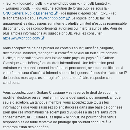
« leur », « logiciel phpBB », « www.phpbb.com », « phpBB Limited »,
« Équipes phpBB »), qui est une solution de forum publiée sous la «
GNU General Public License v2
» (désignée ci-après par « GPL ») et
téléchargeable depuis
www.phpbb.com
. Le logiciel phpBB facilite
uniquement les discussions sur Internet ; phpBB Limited n’est pas responsable
du contenu ou des comportements autorisés ou interdits sur ce site. Pour de
plus amples informations au sujet de phpBB, veuillez consulter :
https://www.phpbb.com/
.
Vous acceptez de ne pas publier de contenu abusif, obscène, vulgaire,
diffamatoire, haineux, menaçant, à caractère sexuel ou tout autre contenu
illicite, que ce soit en vertu des lois de votre pays, du pays où « Guitare
Classique » est hébergé ou du droit international. Une telle action peut
entraîner votre bannissement immédiat et permanent, avec une notification à
votre fournisseur d’accès à Internet si nous le jugeons nécessaire. L’adresse IP
de tous les messages est enregistrée pour aider à faire respecter ces
conditions.
Vous acceptez que « Guitare Classique » se réserve le droit de supprimer,
modifier, déplacer ou verrouiller n’importe quel sujet à tout moment, à notre
seule discrétion. En tant que membre, vous acceptez que toutes les
informations que vous saisissez soient stockées dans une base de données.
Bien que ces informations ne soient pas divulguées à un tiers sans votre
consentement, ni « Guitare Classique » ni phpBB ne pourront être tenus
responsables de toute tentative de piratage qui pourrait conduire à la
compromission des données.