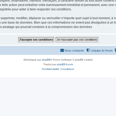
gaire, diffamatoire, haineux, menaçant, à caractère sexuel ou tout autre contenu ill
e telle action peut entraîner votre bannissement immédiat et permanent, avec une not
gistrée pour aider à faire respecter ces conditions.
supprimer, modifier, déplacer ou verrouiller n’importe quel sujet à tout moment, à
s une base de données. Bien que ces informations ne soient pas divulguées à un ti
de piratage qui pourrait conduire à la compromission des données.
Nous contacter
L’équipe du forum
Développé par
phpBB
® Forum Software © phpBB Limited
Traduit par
phpBB-fr.com
Confidentialité
|
Conditions