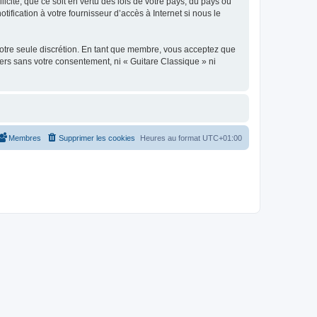
icite, que ce soit en vertu des lois de votre pays, du pays où
ification à votre fournisseur d’accès à Internet si nous le
 notre seule discrétion. En tant que membre, vous acceptez que
ers sans votre consentement, ni « Guitare Classique » ni
Membres
Supprimer les cookies
Heures au format
UTC+01:00