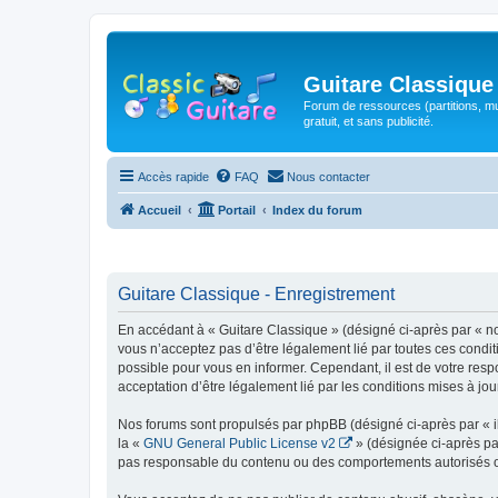
Guitare Classique
Forum de ressources (partitions, mu
gratuit, et sans publicité.
Accès rapide
FAQ
Nous contacter
Accueil
Portail
Index du forum
Guitare Classique - Enregistrement
En accédant à « Guitare Classique » (désigné ci-après par « nous
vous n’acceptez pas d’être légalement lié par toutes ces condit
possible pour vous en informer. Cependant, il est de votre respo
acceptation d’être légalement lié par les conditions mises à jou
Nos forums sont propulsés par phpBB (désigné ci-après par « il
la «
GNU General Public License v2
» (désignée ci-après pa
pas responsable du contenu ou des comportements autorisés ou i