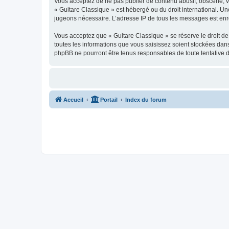
Vous acceptez de ne pas publier de contenu abusif, obscène, vul
« Guitare Classique » est hébergé ou du droit international. Un
jugeons nécessaire. L’adresse IP de tous les messages est enre
Vous acceptez que « Guitare Classique » se réserve le droit de 
toutes les informations que vous saisissez soient stockées dan
phpBB ne pourront être tenus responsables de toute tentative 
Accueil
Portail
Index du forum