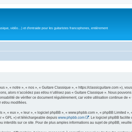
sique, vidéo…) et d'entraide pour les guitaristes francophones, entièrement
 », « notre », « nos », « Guitare Classique », « https://classicguitare.com »), vous
ions, alors n’accédez pas et/ou n’utilisez pas « Guitare Classique ». Nous pouvons 
nsabilité de vérifier ce document régulièrement, car votre utilisation continue de «
r et/ou modifiées.
s », « eux », « leur », « logiciel phpBB », « www.phpbb.com », « phpBB Limited »,
r « GPL ») et téléchargeable depuis
www.phpbb.com
. Le logiciel phpBB facilit
nterdits sur ce site. Pour de plus amples informations au sujet de phpBB, veuille