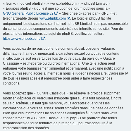
« leur », « logiciel phpBB », « www.phpbb.com », « phpBB Limited »,
« Équipes phpBB »), qui est une solution de forum publiée sous la «
GNU General Public License v2
» (désignée ci-après par « GPL ») et
téléchargeable depuis
www.phpbb.com
. Le logiciel phpBB facilite
uniquement les discussions sur Internet ; phpBB Limited n’est pas responsable
du contenu ou des comportements autorisés ou interdits sur ce site. Pour de
plus amples informations au sujet de phpBB, veuillez consulter :
https://www.phpbb.com/
.
Vous acceptez de ne pas publier de contenu abusif, obscène, vulgaire,
diffamatoire, haineux, menaçant, à caractère sexuel ou tout autre contenu
illicite, que ce soit en vertu des lois de votre pays, du pays où « Guitare
Classique » est hébergé ou du droit international. Une telle action peut
entraîner votre bannissement immédiat et permanent, avec une notification à
votre fournisseur d’accès à Internet si nous le jugeons nécessaire. L’adresse IP
de tous les messages est enregistrée pour aider à faire respecter ces
conditions.
Vous acceptez que « Guitare Classique » se réserve le droit de supprimer,
modifier, déplacer ou verrouiller n’importe quel sujet à tout moment, à notre
seule discrétion. En tant que membre, vous acceptez que toutes les
informations que vous saisissez soient stockées dans une base de données.
Bien que ces informations ne soient pas divulguées à un tiers sans votre
consentement, ni « Guitare Classique » ni phpBB ne pourront être tenus
responsables de toute tentative de piratage qui pourrait conduire à la
compromission des données.