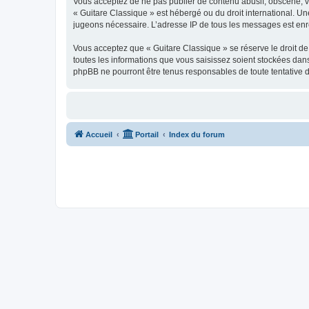
Vous acceptez de ne pas publier de contenu abusif, obscène, vul
« Guitare Classique » est hébergé ou du droit international. Un
jugeons nécessaire. L’adresse IP de tous les messages est enre
Vous acceptez que « Guitare Classique » se réserve le droit de 
toutes les informations que vous saisissez soient stockées dan
phpBB ne pourront être tenus responsables de toute tentative 
Accueil
Portail
Index du forum