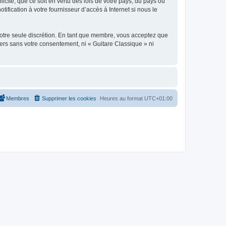
icite, que ce soit en vertu des lois de votre pays, du pays où
ification à votre fournisseur d’accès à Internet si nous le
 notre seule discrétion. En tant que membre, vous acceptez que
ers sans votre consentement, ni « Guitare Classique » ni
Membres
Supprimer les cookies
Heures au format
UTC+01:00