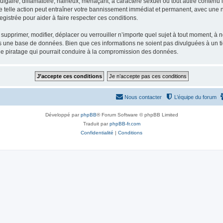
gaire, diffamatoire, haineux, menaçant, à caractère sexuel ou tout autre contenu ill
e telle action peut entraîner votre bannissement immédiat et permanent, avec une not
gistrée pour aider à faire respecter ces conditions.
supprimer, modifier, déplacer ou verrouiller n’importe quel sujet à tout moment, à
s une base de données. Bien que ces informations ne soient pas divulguées à un ti
de piratage qui pourrait conduire à la compromission des données.
Nous contacter
L’équipe du forum
Développé par
phpBB
® Forum Software © phpBB Limited
Traduit par
phpBB-fr.com
Confidentialité
|
Conditions