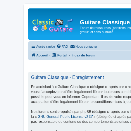
Guitare Classique
Forum de ressources (partitions, mu
gratuit, et sans publicité.
Accès rapide
FAQ
Nous contacter
Accueil
Portail
Index du forum
Guitare Classique - Enregistrement
En accédant à « Guitare Classique » (désigné ci-après par « nous
vous n’acceptez pas d’être légalement lié par toutes ces condit
possible pour vous en informer. Cependant, il est de votre respo
acceptation d’être légalement lié par les conditions mises à jou
Nos forums sont propulsés par phpBB (désigné ci-après par « il
la «
GNU General Public License v2
» (désignée ci-après pa
pas responsable du contenu ou des comportements autorisés ou i