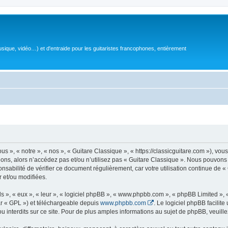
sique, vidéo…) et d'entraide pour les guitaristes francophones, entièrement
 », « notre », « nos », « Guitare Classique », « https://classicguitare.com »), vous
ions, alors n’accédez pas et/ou n’utilisez pas « Guitare Classique ». Nous pouvons 
nsabilité de vérifier ce document régulièrement, car votre utilisation continue de «
r et/ou modifiées.
s », « eux », « leur », « logiciel phpBB », « www.phpbb.com », « phpBB Limited »,
r « GPL ») et téléchargeable depuis
www.phpbb.com
. Le logiciel phpBB facilit
nterdits sur ce site. Pour de plus amples informations au sujet de phpBB, veuille