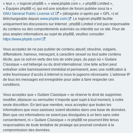
« leur », « logiciel phpBB », « www.phpbb.com », « phpBB Limited »,
« Équipes phpBB »), qui est une solution de forum publiée sous la «
GNU General Public License v2
» (désignée ci-après par « GPL ») et
téléchargeable depuis
www.phpbb.com
. Le logiciel phpBB facilite
uniquement les discussions sur Internet ; phpBB Limited n’est pas responsable
du contenu ou des comportements autorisés ou interdits sur ce site. Pour de
plus amples informations au sujet de phpBB, veuillez consulter :
https://www.phpbb.com/
.
Vous acceptez de ne pas publier de contenu abusif, obscène, vulgaire,
diffamatoire, haineux, menaçant, à caractère sexuel ou tout autre contenu
illicite, que ce soit en vertu des lois de votre pays, du pays où « Guitare
Classique » est hébergé ou du droit international. Une telle action peut
entraîner votre bannissement immédiat et permanent, avec une notification à
votre fournisseur d’accès à Internet si nous le jugeons nécessaire. L’adresse IP
de tous les messages est enregistrée pour aider à faire respecter ces
conditions.
Vous acceptez que « Guitare Classique » se réserve le droit de supprimer,
modifier, déplacer ou verrouiller n’importe quel sujet à tout moment, à notre
seule discrétion. En tant que membre, vous acceptez que toutes les
informations que vous saisissez soient stockées dans une base de données.
Bien que ces informations ne soient pas divulguées à un tiers sans votre
consentement, ni « Guitare Classique » ni phpBB ne pourront être tenus
responsables de toute tentative de piratage qui pourrait conduire à la
compromission des données.