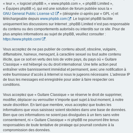
« leur », « logiciel phpBB », « www.phpbb.com », « phpBB Limited »,
« Équipes phpBB »), qui est une solution de forum publiée sous la «
GNU General Public License v2
» (désignée ci-après par « GPL ») et
téléchargeable depuis
www.phpbb.com
. Le logiciel phpBB facilite
uniquement les discussions sur Internet ; phpBB Limited n’est pas responsable
du contenu ou des comportements autorisés ou interdits sur ce site. Pour de
plus amples informations au sujet de phpBB, veuillez consulter :
https://www.phpbb.com/
.
Vous acceptez de ne pas publier de contenu abusif, obscène, vulgaire,
diffamatoire, haineux, menaçant, à caractère sexuel ou tout autre contenu
illicite, que ce soit en vertu des lois de votre pays, du pays où « Guitare
Classique » est hébergé ou du droit international. Une telle action peut
entraîner votre bannissement immédiat et permanent, avec une notification à
votre fournisseur d’accès à Internet si nous le jugeons nécessaire. L’adresse IP
de tous les messages est enregistrée pour aider à faire respecter ces
conditions.
Vous acceptez que « Guitare Classique » se réserve le droit de supprimer,
modifier, déplacer ou verrouiller n’importe quel sujet à tout moment, à notre
seule discrétion. En tant que membre, vous acceptez que toutes les
informations que vous saisissez soient stockées dans une base de données.
Bien que ces informations ne soient pas divulguées à un tiers sans votre
consentement, ni « Guitare Classique » ni phpBB ne pourront être tenus
responsables de toute tentative de piratage qui pourrait conduire à la
compromission des données.