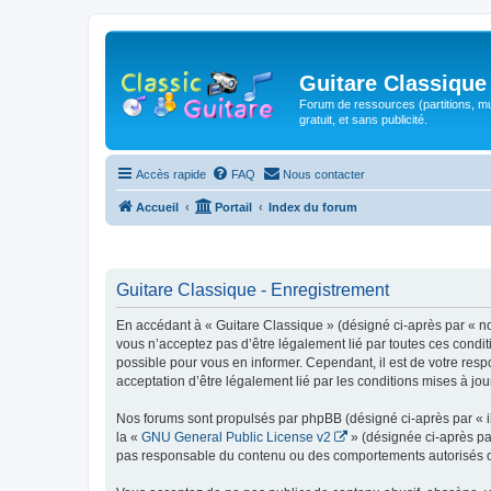
Guitare Classique
Forum de ressources (partitions, mu
gratuit, et sans publicité.
Accès rapide
FAQ
Nous contacter
Accueil
Portail
Index du forum
Guitare Classique - Enregistrement
En accédant à « Guitare Classique » (désigné ci-après par « nous
vous n’acceptez pas d’être légalement lié par toutes ces condit
possible pour vous en informer. Cependant, il est de votre respo
acceptation d’être légalement lié par les conditions mises à jou
Nos forums sont propulsés par phpBB (désigné ci-après par « il
la «
GNU General Public License v2
» (désignée ci-après pa
pas responsable du contenu ou des comportements autorisés ou i