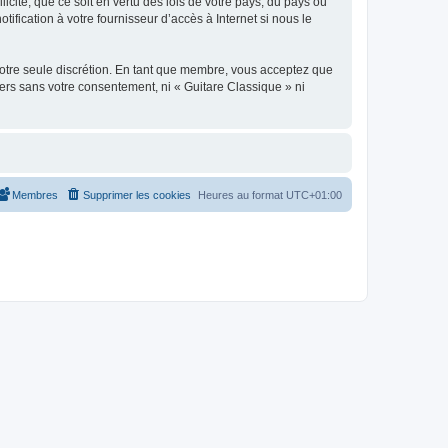
icite, que ce soit en vertu des lois de votre pays, du pays où
ification à votre fournisseur d’accès à Internet si nous le
 notre seule discrétion. En tant que membre, vous acceptez que
ers sans votre consentement, ni « Guitare Classique » ni
Membres
Supprimer les cookies
Heures au format
UTC+01:00