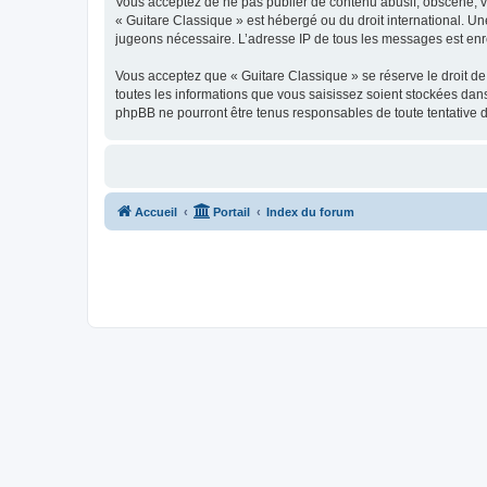
Vous acceptez de ne pas publier de contenu abusif, obscène, vul
« Guitare Classique » est hébergé ou du droit international. Un
jugeons nécessaire. L’adresse IP de tous les messages est enre
Vous acceptez que « Guitare Classique » se réserve le droit de 
toutes les informations que vous saisissez soient stockées dan
phpBB ne pourront être tenus responsables de toute tentative 
Accueil
Portail
Index du forum