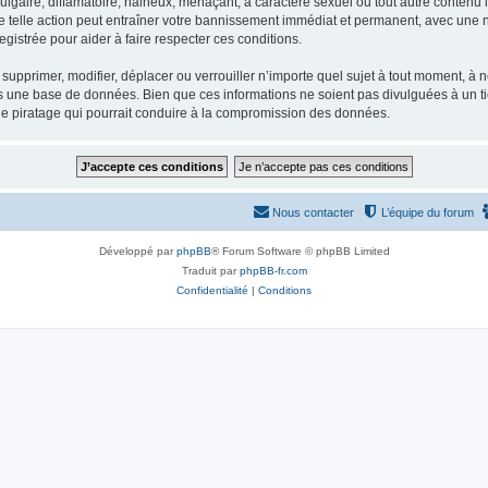
gaire, diffamatoire, haineux, menaçant, à caractère sexuel ou tout autre contenu ill
e telle action peut entraîner votre bannissement immédiat et permanent, avec une not
gistrée pour aider à faire respecter ces conditions.
supprimer, modifier, déplacer ou verrouiller n’importe quel sujet à tout moment, à
s une base de données. Bien que ces informations ne soient pas divulguées à un ti
de piratage qui pourrait conduire à la compromission des données.
Nous contacter
L’équipe du forum
Développé par
phpBB
® Forum Software © phpBB Limited
Traduit par
phpBB-fr.com
Confidentialité
|
Conditions