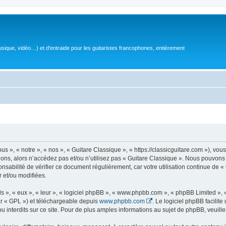
sique, vidéo…) et d'entraide pour les guitaristes francophones, entièrement
 », « notre », « nos », « Guitare Classique », « https://classicguitare.com »), vous
ions, alors n’accédez pas et/ou n’utilisez pas « Guitare Classique ». Nous pouvons 
nsabilité de vérifier ce document régulièrement, car votre utilisation continue de «
r et/ou modifiées.
s », « eux », « leur », « logiciel phpBB », « www.phpbb.com », « phpBB Limited »,
r « GPL ») et téléchargeable depuis
www.phpbb.com
. Le logiciel phpBB facilit
nterdits sur ce site. Pour de plus amples informations au sujet de phpBB, veuille