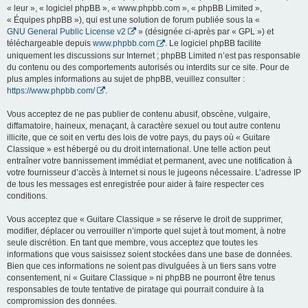
« leur », « logiciel phpBB », « www.phpbb.com », « phpBB Limited »,
« Équipes phpBB »), qui est une solution de forum publiée sous la «
GNU General Public License v2
» (désignée ci-après par « GPL ») et
téléchargeable depuis
www.phpbb.com
. Le logiciel phpBB facilite
uniquement les discussions sur Internet ; phpBB Limited n’est pas responsable
du contenu ou des comportements autorisés ou interdits sur ce site. Pour de
plus amples informations au sujet de phpBB, veuillez consulter :
https://www.phpbb.com/
.
Vous acceptez de ne pas publier de contenu abusif, obscène, vulgaire,
diffamatoire, haineux, menaçant, à caractère sexuel ou tout autre contenu
illicite, que ce soit en vertu des lois de votre pays, du pays où « Guitare
Classique » est hébergé ou du droit international. Une telle action peut
entraîner votre bannissement immédiat et permanent, avec une notification à
votre fournisseur d’accès à Internet si nous le jugeons nécessaire. L’adresse IP
de tous les messages est enregistrée pour aider à faire respecter ces
conditions.
Vous acceptez que « Guitare Classique » se réserve le droit de supprimer,
modifier, déplacer ou verrouiller n’importe quel sujet à tout moment, à notre
seule discrétion. En tant que membre, vous acceptez que toutes les
informations que vous saisissez soient stockées dans une base de données.
Bien que ces informations ne soient pas divulguées à un tiers sans votre
consentement, ni « Guitare Classique » ni phpBB ne pourront être tenus
responsables de toute tentative de piratage qui pourrait conduire à la
compromission des données.